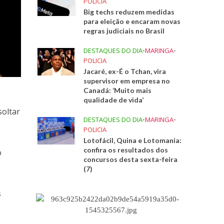
POLICIA
Big techs reduzem medidas
para eleição e encaram novas
regras judiciais no Brasil
DESTAQUES DO DIA
•
MARINGA
•
POLICIA
Jacaré, ex-É o Tchan, vira
supervisor em empresa no
Canadá: ‘Muito mais
qualidade de vida’
soltar
DESTAQUES DO DIA
•
MARINGA
•
POLICIA
Lotofácil, Quina e Lotomania:
confira os resultados dos
o
concursos desta sexta-feira
(7)
s