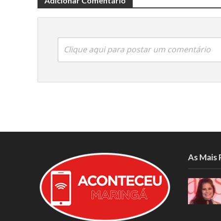
Adicionar Comentário
Clique aqui para postar um comentário
As Mais