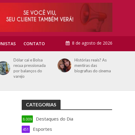
8 de agosto de 2026
NISTAS
CONTATO
Dólar cai e Bolsa
Histórias reais? As
recua pressionada
mentiras das
por balanços do
biografias do cinema
varejo
CATEGORIAS
Destaques do Dia
8.009
Esportes
451