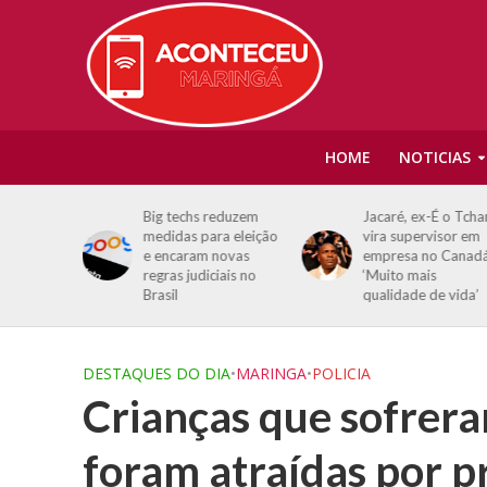
HOME
NOTICIAS
Rubio por
Big techs reduzem
Jacaré, ex-É o Tcha
ercial
medidas para eleição
vira supervisor em
Odeia o
e encaram novas
empresa no Canadá
regras judiciais no
‘Muito mais
Brasil
qualidade de vida’
DESTAQUES DO DIA
•
MARINGA
•
POLICIA
Crianças que sofrera
foram atraídas por p