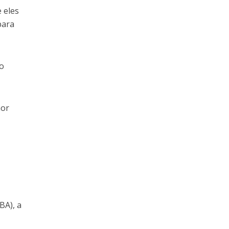
 eles
para
ro
nor
BA), a