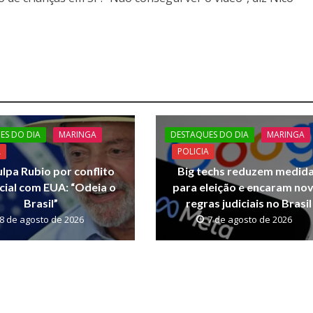
ES DO DIA
MARINGA
DESTAQUES DO DIA
MARINGA
A
POLICIA
ulpa Rubio por conflito
Big techs reduzem medid
ial com EUA: “Odeia o
para eleição e encaram no
Brasil”
regras judiciais no Brasil
8 de agosto de 2026
7 de agosto de 2026