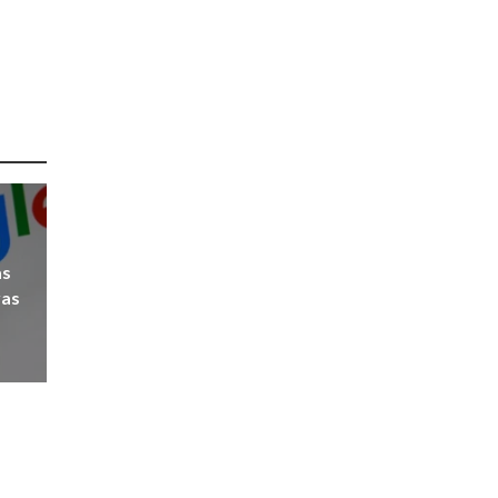
as
vas