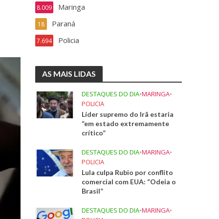
Maringa
8.009
Paraná
18
Policia
7.694
AS MAIS LIDAS
DESTAQUES DO DIA
•
MARINGA
•
POLICIA
Líder supremo do Irã estaria
“em estado extremamente
crítico”
DESTAQUES DO DIA
•
MARINGA
•
POLICIA
Lula culpa Rubio por conflito
comercial com EUA: “Odeia o
Brasil”
DESTAQUES DO DIA
•
MARINGA
•