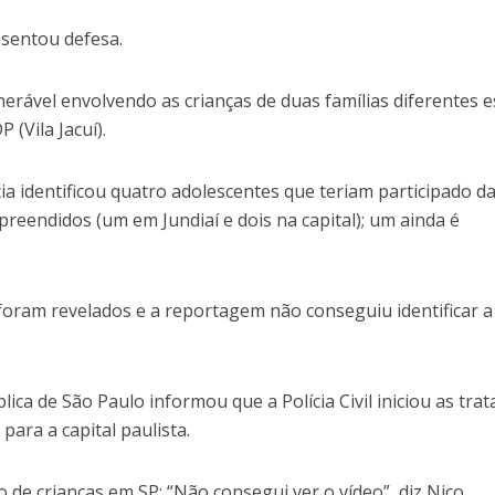
esentou defesa.
nerável envolvendo as crianças de duas famílias diferentes e
 (Vila Jacuí).
a identificou quatro adolescentes que teriam participado d
preendidos (um em Jundiaí e dois na capital); um ainda é
oram revelados e a reportagem não conseguiu identificar a
ica de São Paulo informou que a Polícia Civil iniciou as trat
para a capital paulista.
 de crianças em SP: “Não consegui ver o vídeo”, diz Nico