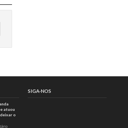
SIGA-NOS
anda
ue atuou
deixar o
tário