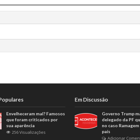
 Populares
Em Discussão
Envelheceram mal? Famosos
Governo Trump m
que foram criticados por
delegado da PF q
sua aparência
no caso Ramagem 
país
256 Visualizações
Adicionar Comen