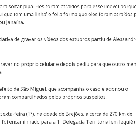
a soltar pipa. Eles foram atraídos para esse imóvel porque
i que tem uma linha’ e foi a forma que eles foram atraídos 
ou Janaína.
iciativa de gravar os vídeos dos estupros partiu de Alessand
gravar no próprio celular e depois pediu para que outro me
a.
feito de São Miguel, que acompanha o caso e acionou o
foram compartilhados pelos próprios suspeitos.
sexta-feira (1°), na cidade de Brejões, a cerca de 270 km de
 foi encaminhado para a 1ª Delegacia Territorial em Jequié (