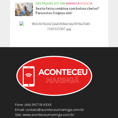
DESTAQUES DO DIA
•
MARINGA
•
POLICIA
Sexta-feira combina com bolsos cheios?
Para estes 3 signos sim!
Fone: (44) 99718-XXXX
Email: contato@aconteceumaringa.com.br
Site: www.aconteceumaringa.com.br