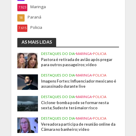
Maringa
7.923
Paraná
18
Policia
7.615
AS MAIS LIDAS
DESTAQUES DO DIA
•
MARINGA
•
POLICIA
Pastora é retirada de avião após pregar
para outros passageiros; vídeo
DESTAQUES DO DIA
•
MARINGA
•
POLICIA
Imagens Fortes: Influenciador mexicano é
assassinado durante live
DESTAQUES DO DIA
•
MARINGA
•
POLICIA
Ciclone-bomba pode se formar nesta
sexta; Sudeste terá maior risco
DESTAQUES DO DIA
•
MARINGA
•
POLICIA
Vereadora participa de reunião online da
Câmara no banheiro; vídeo