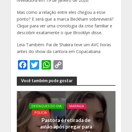
reveladora em 19 de janeiro de 2026.
Mas como a relação entre eles chegou a esse
ponto? E será que a marca Beckham sobreviverá?
Clique para ver uma cronologia da crise familiar e
descobrir exatamente o que Brooklyn disse.
Leia Também: Pai de Shakira teve um AVC horas
antes do show da cantora em Copacabana
F
T
W
C
ac
w
h
o
e
itt
at
p
Você também pode gostar
b
er
s
y
o
A
Li
DESTAQUES DO DIA
MARINGA
o
p
n
POLICIA
k
p
k
Pastora é retirada de
avião após pregar para