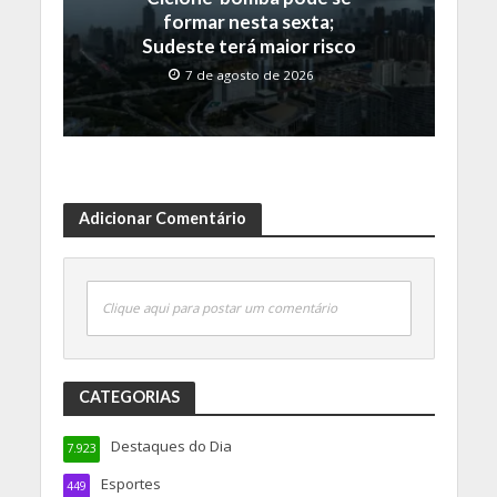
formar nesta sexta;
Sudeste terá maior risco
7 de agosto de 2026
Adicionar Comentário
Clique aqui para postar um comentário
CATEGORIAS
Destaques do Dia
7.923
Esportes
449