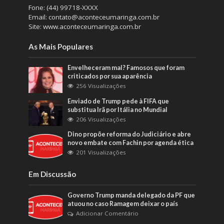
Fone: (44) 99718-XXXX
Email: contato@aconteceumaringa.com.br
Site: www.aconteceumaringa.com.br
As Mais Populares
Envelheceram mal? Famosos que foram
criticados por sua aparência
256 Visualizações
Enviado de Trump pede à FIFA que
substitua Irã por Itália no Mundial
206 Visualizações
Dino propõe reforma do Judiciário e abre
novo embate com Fachin por agenda ética
201 Visualizações
Em Discussão
Governo Trump manda delegado da PF que
atuou no caso Ramagem deixar o país
Adicionar Comentário