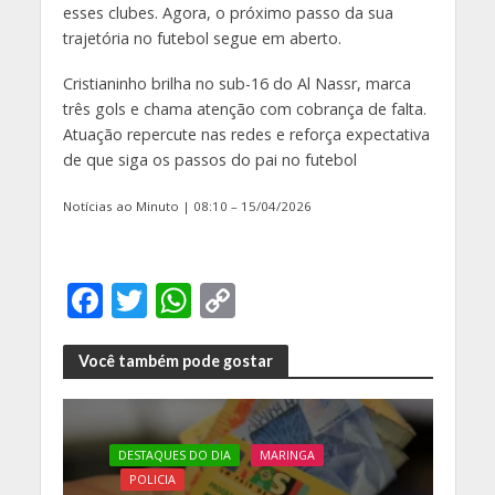
esses clubes. Agora, o próximo passo da sua
trajetória no futebol segue em aberto.
Cristianinho brilha no sub-16 do Al Nassr, marca
três gols e chama atenção com cobrança de falta.
Atuação repercute nas redes e reforça expectativa
de que siga os passos do pai no futebol
Notícias ao Minuto | 08:10 – 15/04/2026
F
T
W
C
ac
w
h
o
e
itt
at
p
Você também pode gostar
b
er
s
y
o
A
Li
DESTAQUES DO DIA
MARINGA
o
p
n
POLICIA