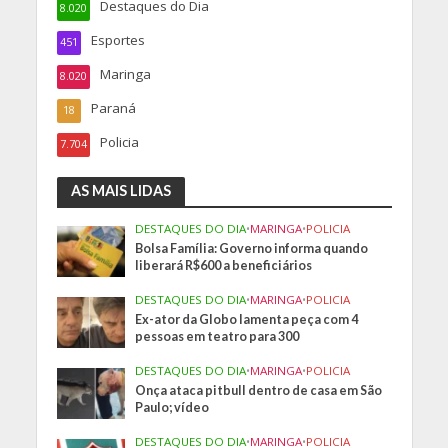
Destaques do Dia
8.020
Esportes
451
Maringa
8.020
Paraná
18
Policia
7.704
AS MAIS LIDAS
DESTAQUES DO DIA
•
MARINGA
•
POLICIA
Bolsa Família: Governo informa quando
liberará R$600 a beneficiários
DESTAQUES DO DIA
•
MARINGA
•
POLICIA
Ex-ator da Globo lamenta peça com 4
pessoas em teatro para 300
DESTAQUES DO DIA
•
MARINGA
•
POLICIA
Onça ataca pitbull dentro de casa em São
Paulo; vídeo
DESTAQUES DO DIA
•
MARINGA
•
POLICIA