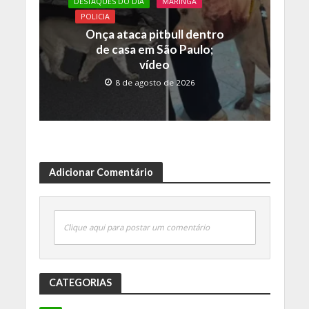
DESTAQUES DO DIA
MARINGA
POLICIA
Onça ataca pitbull dentro
de casa em São Paulo;
vídeo
8 de agosto de 2026
Adicionar Comentário
Clique aqui para postar um comentário
CATEGORIAS