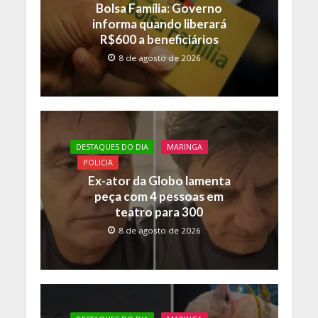
k
p
k
Bolsa Família: Governo
informa quando liberará
R$600 a beneficiários
8 de agosto de 2026
DESTAQUES DO DIA
MARINGA
POLICIA
Ex-ator da Globo lamenta
peça com 4 pessoas em
teatro para 300
8 de agosto de 2026