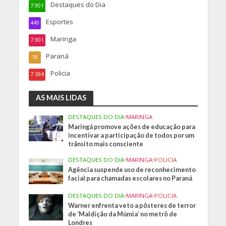
Destaques do Dia
7.901
Esportes
449
Maringa
7.901
Paraná
18
Policia
7.594
AS MAIS LIDAS
DESTAQUES DO DIA
•
MARINGA
Maringá promove ações de educação para
incentivar a participação de todos por um
trânsito mais consciente
DESTAQUES DO DIA
•
MARINGA
•
POLICIA
Agência suspende uso de reconhecimento
facial para chamadas escolares no Paraná
DESTAQUES DO DIA
•
MARINGA
•
POLICIA
Warner enfrenta veto a pôsteres de terror
de ‘Maldição da Múmia’ no metrô de
Londres