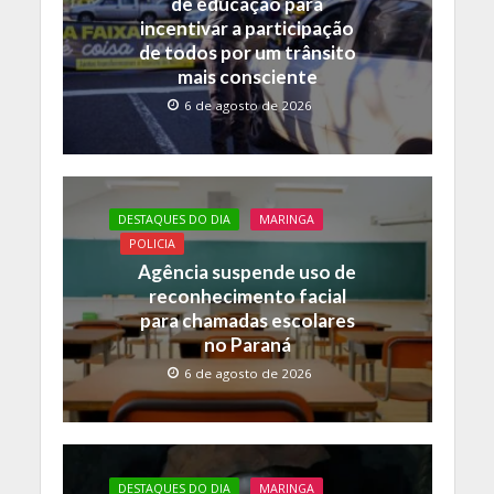
de educação para
k
p
k
incentivar a participação
de todos por um trânsito
mais consciente
6 de agosto de 2026
DESTAQUES DO DIA
MARINGA
POLICIA
Agência suspende uso de
reconhecimento facial
para chamadas escolares
no Paraná
6 de agosto de 2026
DESTAQUES DO DIA
MARINGA