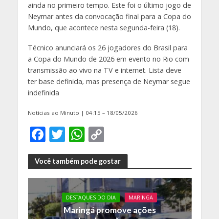
ainda no primeiro tempo. Este foi o último jogo de
Neymar antes da convocação final para a Copa do
Mundo, que acontece nesta segunda-feira (18).
Técnico anunciará os 26 jogadores do Brasil para
a Copa do Mundo de 2026 em evento no Rio com
transmissão ao vivo na TV e internet. Lista deve
ter base definida, mas presença de Neymar segue
indefinida
Notícias ao Minuto | 04:15 – 18/05/2026
F
T
W
C
ac
w
h
o
e
itt
at
p
Você também pode gostar
b
er
s
y
o
A
Li
DESTAQUES DO DIA
MARINGA
o
p
n
Maringá promove ações