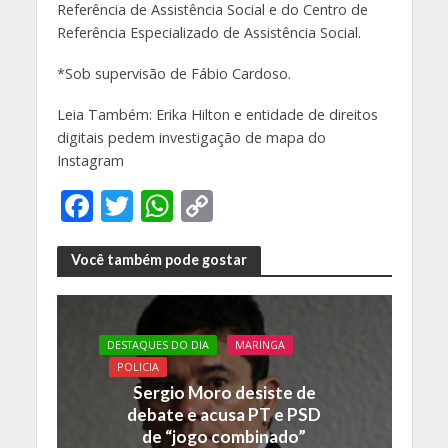
Referência de Assistência Social e do Centro de
Referência Especializado de Assistência Social.
*Sob supervisão de Fábio Cardoso.
Leia Também: Erika Hilton e entidade de direitos
digitais pedem investigação de mapa do
Instagram
F
T
W
C
ac
w
h
o
e
itt
at
p
Você também pode gostar
b
er
s
y
o
A
Li
DESTAQUES DO DIA
MARINGA
o
p
n
POLICIA
k
p
k
Sergio Moro desiste de
debate e acusa PT e PSD
de “jogo combinado”