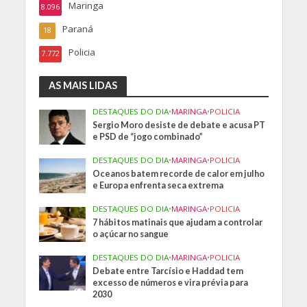
Maringa
8.096
Paraná
18
Policia
7.772
AS MAIS LIDAS
DESTAQUES DO DIA
•
MARINGA
•
POLICIA
Sergio Moro desiste de debate e acusa PT
e PSD de “jogo combinado”
DESTAQUES DO DIA
•
MARINGA
•
POLICIA
Oceanos batem recorde de calor em julho
e Europa enfrenta seca extrema
DESTAQUES DO DIA
•
MARINGA
•
POLICIA
7 hábitos matinais que ajudam a controlar
o açúcar no sangue
DESTAQUES DO DIA
•
MARINGA
•
POLICIA
Debate entre Tarcísio e Haddad tem
excesso de números e vira prévia para
2030