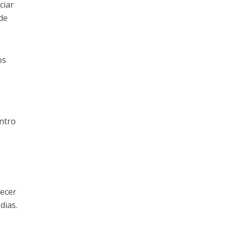
ciar
 de
os
ntro
recer
dias.