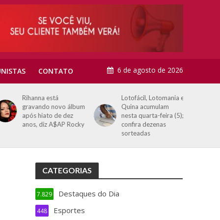
6 de agosto de 2026
NISTAS
CONTATO
Rihanna está
Lotofácil, Lotomania e
gravando novo álbum
Quina acumulam
após hiato de dez
nesta quarta-feira (5);
anos, diz A$AP Rocky
confira dezenas
sorteadas
CATEGORIAS
Destaques do Dia
7.829
Esportes
448