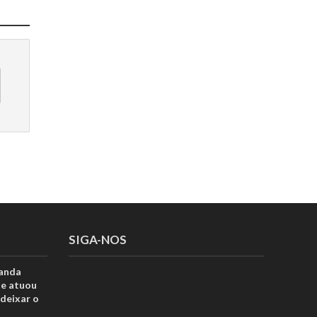
SIGA-NOS
anda
ue atuou
deixar o