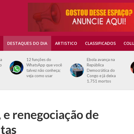
DESTAQUES DO DIA
ARTISTICO
CLASSIFICADOS
COLU
na
12 funções do
Ebola avança na
o
WhatsApp que você
República
talvez não conheça;
Democrática do
veja como usar
Congo e já deixa
1.751 mortos
, e renegociação de
itas