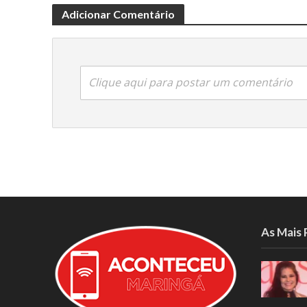
Adicionar Comentário
Clique aqui para postar um comentário
As Mais