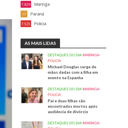
Maringa
7.829
Paraná
17
Policia
7.525
AS MAIS LIDAS
DESTAQUES DO DIA
•
MARINGA
•
POLICIA
Michael Douglas surge de
mãos dadas com a filha em
evento na Espanha
DESTAQUES DO DIA
•
MARINGA
•
POLICIA
Pai e duas filhas são
encontrados mortos após
audiência de divórcio
DESTAQUES DO DIA
•
MARINGA
•