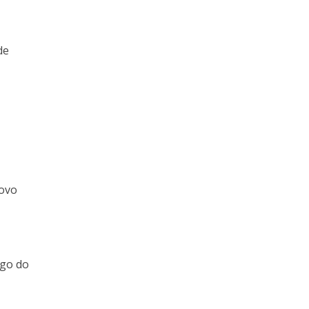
de
Novo
ngo do