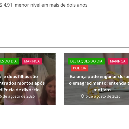
$ 4,91, menor nível em mais de dois anos
ES DO DIA
MARINGA
DESTAQUES DO DIA
MARINGA
A
POLICIA
i e duas filhas são
Balança pode enganar dura
ntrados mortos após
o emagrecimento; entenda 
diência de divórcio
motivos
6 de agosto de 2026
6 de agosto de 2026