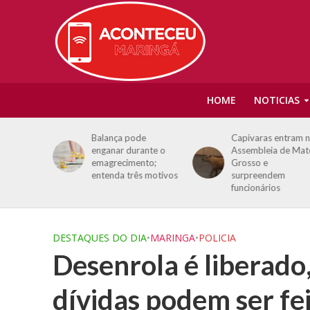
HOME
NOTICIAS
ilhas são
Balança pode
Capivaras entram 
s mortos
enganar durante o
Assembleia de Mat
cia de
emagrecimento;
Grosso e
entenda três motivos
surpreendem
funcionários
DESTAQUES DO DIA
•
MARINGA
•
POLICIA
Desenrola é liberado
dívidas podem ser fe