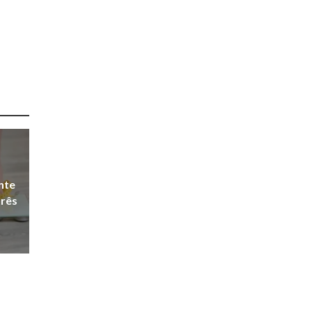
nte
três