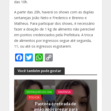
das 10h.
A partir das 20h, haverá os shows com as duplas
sertanejas João Neto e Frederico e Brenno e
Matheus. Para participar dos shows, é necessário
fazer a doação de 1 kg de alimento não perecível
em pontos credenciados pela Prefeitura. A troca
de alimentos por ingressos segue até segunda,
11, ou até os ingressos esgotarem.
F
T
W
C
ac
w
h
o
e
itt
at
p
Você também pode gostar
b
er
s
y
o
A
Li
DESTAQUES DO DIA
MARINGA
o
p
n
POLICIA
k
p
k
Pastora é retirada de
avião após pregar para