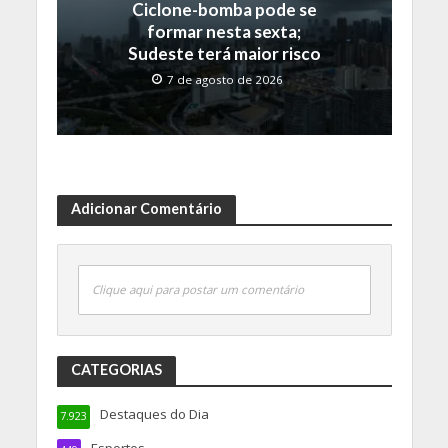
Ciclone-bomba pode se
formar nesta sexta;
Sudeste terá maior risco
7 de agosto de 2026
Adicionar Comentário
Clique aqui para postar um comentário
CATEGORIAS
Destaques do Dia
7.923
Esportes