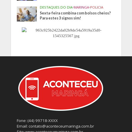
DESTAQUES DO DIA
•
MARINGA
•
POLICIA
Sexta-feira combina com bolsos cheios?
Para estes 3 signos sim!
Fone: (44) 99718-XXXX
Email: contato@aconteceumaringa.com.br
Site: www.aconteceumaringa.com.br