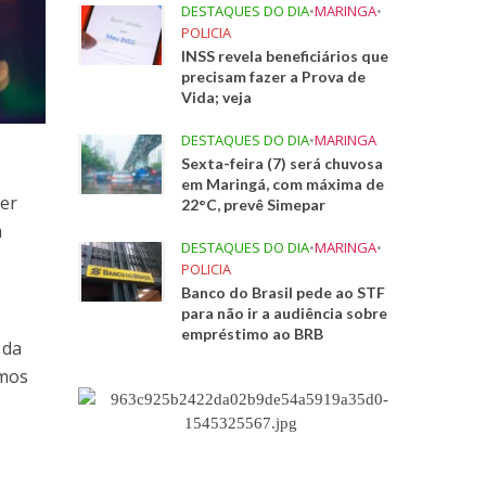
DESTAQUES DO DIA
•
MARINGA
•
POLICIA
INSS revela beneficiários que
precisam fazer a Prova de
Vida; veja
DESTAQUES DO DIA
•
MARINGA
Sexta-feira (7) será chuvosa
em Maringá, com máxima de
er
22°C, prevê Simepar
a
DESTAQUES DO DIA
•
MARINGA
•
POLICIA
Banco do Brasil pede ao STF
para não ir a audiência sobre
empréstimo ao BRB
 da
imos