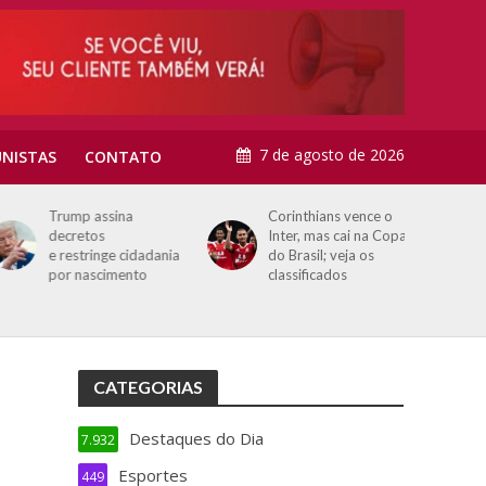
7 de agosto de 2026
NISTAS
CONTATO
Trump assina
Corinthians vence o
decretos
Inter, mas cai na Copa
e restringe cidadania
do Brasil; veja os
por nascimento
classificados
CATEGORIAS
Destaques do Dia
7.932
Esportes
449