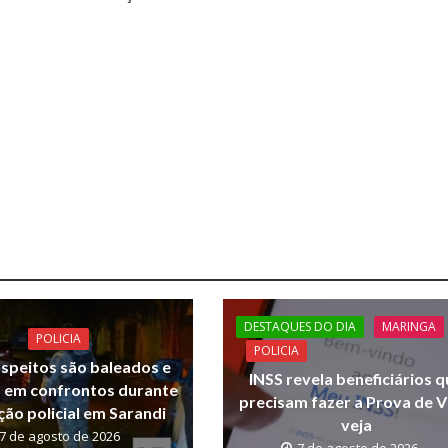
DESTAQUES DO DIA
MARINGA
POLICIA
POLICIA
uspeitos são baleados e
INSS revela beneficiários 
em confrontos durante
precisam fazer a Prova de V
ão policial em Sarandi
veja
7 de agosto de 2026