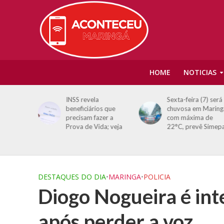
HOME
NOTICIAS
tos são
INSS revela
Sexta-feira (7) será
 morrem
beneficiários que
chuvosa em Maring
tos
precisam fazer a
com máxima de
eração
Prova de Vida; veja
22°C, prevê Simep
Sarandi
DESTAQUES DO DIA
•
MARINGA
•
POLICIA
Diogo Nogueira é int
após perder a voz