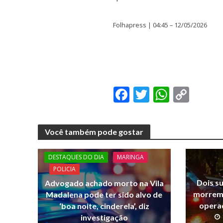
Folhapress | 04:45 – 12/05/2026
F
T
W
C
ac
w
h
o
e
itt
at
p
Você também pode gostar
b
er
s
y
o
A
Li
DESTAQUES DO DIA
MARINGA
o
p
n
POLICIA
Dois s
Advogado achado morto na Vila
k
p
k
morrem 
Madalena pode ter sido alvo de
operaç
‘boa noite, cinderela’, diz
investigação