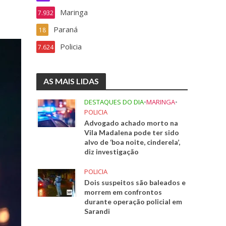
Maringa
7.932
Paraná
18
Policia
7.624
AS MAIS LIDAS
DESTAQUES DO DIA
•
MARINGA
•
POLICIA
Advogado achado morto na
Vila Madalena pode ter sido
alvo de ‘boa noite, cinderela’,
diz investigação
POLICIA
Dois suspeitos são baleados e
morrem em confrontos
durante operação policial em
Sarandi