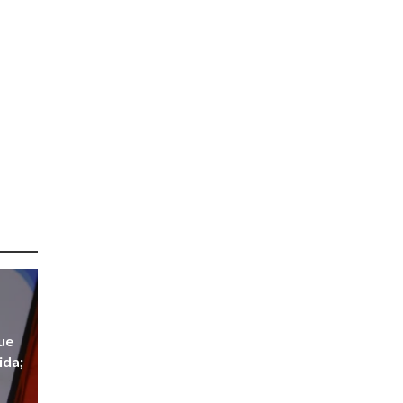
que
ida;