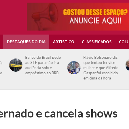
DESTAQUES DO DIA
ARTISTICO
CLASSIFICADOS
COLU
Banco do Brasil pede
Flávio Bolsonaro diz
á,
ao STF para não ir a
que tentou ter vice
audiência sobre
mulher e que Alfredo
ar
empréstimo ao BRB
Gaspar foi escolhido
em cima da hora
ernado e cancela shows