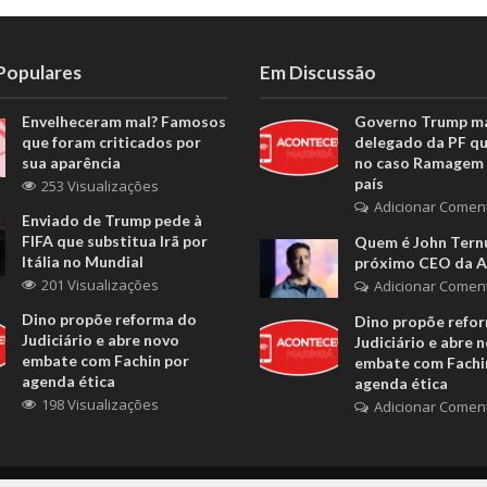
 Populares
Em Discussão
Envelheceram mal? Famosos
Governo Trump m
que foram criticados por
delegado da PF q
sua aparência
no caso Ramagem 
país
253 Visualizações
Adicionar Comen
Enviado de Trump pede à
FIFA que substitua Irã por
Quem é John Ternu
Itália no Mundial
próximo CEO da A
201 Visualizações
Adicionar Comen
Dino propõe reforma do
Dino propõe refo
Judiciário e abre novo
Judiciário e abre 
embate com Fachin por
embate com Fachi
agenda ética
agenda ética
198 Visualizações
Adicionar Comen