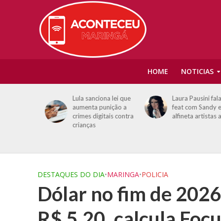
HOME
NOTICIAS
ar
Lula sanciona lei que
Laura Pausini fala d
gráfica de
aumenta punição a
feat com Sandy e
 no Rio de
crimes digitais contra
alfineta artistas atu
crianças
DESTAQUES DO DIA
•
MARINGA
•
POLICIA
Dólar no fim de 2026
R$ 5,20, calcula Focu