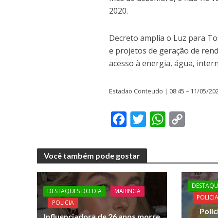
2020.
Decreto amplia o Luz para T
e projetos de geração de rend
acesso à energia, água, inter
Estadao Conteudo | 08:45 – 11/05/20
F
T
W
C
ac
w
h
o
e
itt
at
p
Você também pode gostar
b
er
s
y
o
A
Li
DESTAQU
o
p
n
DESTAQUES DO DIA
MARINGA
POLICI
POLICIA
k
p
k
Políc
Influenciadora de 26 anos morre