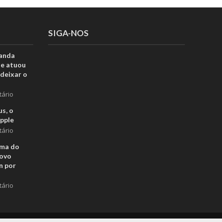
SIGA-NOS
anda
ue atuou
deixar o
tário
s, o
pple
tário
rma do
novo
n por
tário