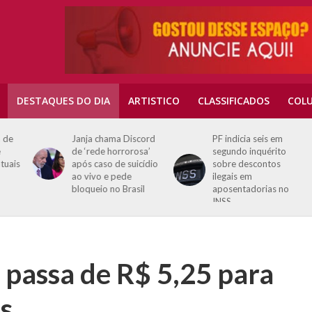
DESTAQUES DO DIA
ARTISTICO
CLASSIFICADOS
COLU
e
Janja chama Discord
PF indicia seis em
de ‘rede horrorosa’
segundo inquérito
ais
após caso de suicídio
sobre descontos
ao vivo e pede
ilegais em
bloqueio no Brasil
aposentadorias no
INSS
 passa de R$ 5,25 para
s