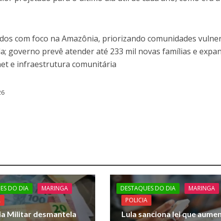
odos com foco na Amazônia, priorizando comunidades vulne
a; governo prevê atender até 233 mil novas famílias e expan
net e infraestrutura comunitária
26
ES DO DIA
MARINGA
DESTAQUES DO DIA
MARINGA
A
POLICIA
ia Militar desmantela
Lula sanciona lei que aume