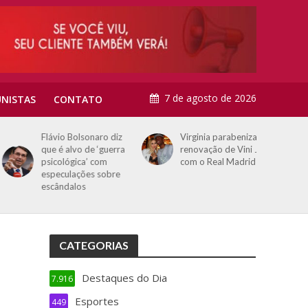
7 de agosto de 2026
NISTAS
CONTATO
Flávio Bolsonaro diz
Virginia parabeniza
que é alvo de ‘guerra
renovação de Vini Jr
psicológica’ com
com o Real Madrid
especulações sobre
escândalos
CATEGORIAS
Destaques do Dia
7.916
Esportes
449