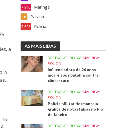
Maringa
7.916
Paraná
18
Policia
7.608
 R$
AS MAIS LIDAS
des, a
DESTAQUES DO DIA
•
MARINGA
•
POLICIA
Influenciadora de 26 anos
0. A
morre após batalha contra
as,
câncer raro
DESTAQUES DO DIA
•
MARINGA
•
POLICIA
Polícia Militar desmantela
gráfica de notas falsas no Rio
de Janeiro
a no
DESTAQUES DO DIA
•
MARINGA
•
té