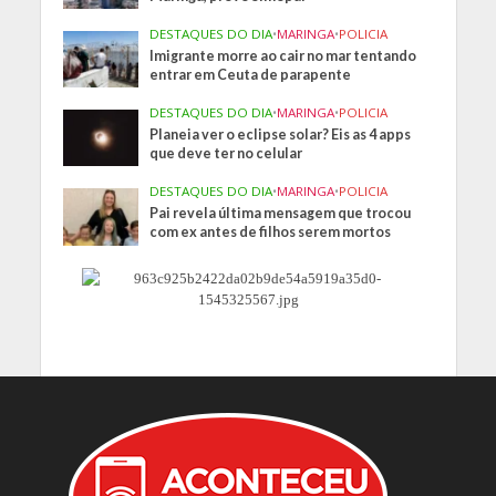
DESTAQUES DO DIA
•
MARINGA
•
POLICIA
Imigrante morre ao cair no mar tentando
entrar em Ceuta de parapente
DESTAQUES DO DIA
•
MARINGA
•
POLICIA
Planeia ver o eclipse solar? Eis as 4 apps
que deve ter no celular
DESTAQUES DO DIA
•
MARINGA
•
POLICIA
Pai revela última mensagem que trocou
com ex antes de filhos serem mortos