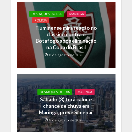
b
er
s
y
o
A
Li
DESTAQUES DO DIA
MARINGA
o
p
n
POLICIA
Fluminense mira reação no
k
p
k
clássico contra o
Botafogo após eliminação
na Copa do Brasil
8 de agosto de 2026
DESTAQUES DO DIA
MARINGA
Sábado (8) terá calor e
chance de chuva em
Maringá, prevê Simepar
8 de agosto de 2026