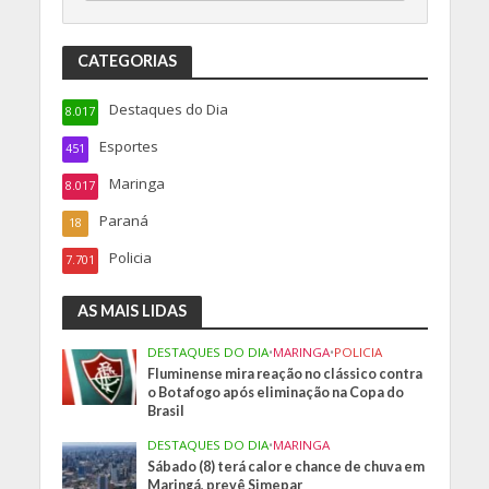
CATEGORIAS
Destaques do Dia
8.017
Esportes
451
Maringa
8.017
Paraná
18
Policia
7.701
AS MAIS LIDAS
DESTAQUES DO DIA
•
MARINGA
•
POLICIA
Fluminense mira reação no clássico contra
o Botafogo após eliminação na Copa do
Brasil
DESTAQUES DO DIA
•
MARINGA
Sábado (8) terá calor e chance de chuva em
Maringá, prevê Simepar