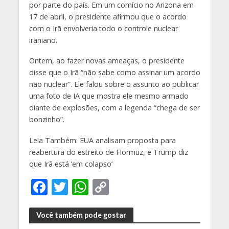
por parte do país. Em um comício no Arizona em
17 de abril, o presidente afirmou que o acordo
com o Irã envolveria todo o controle nuclear
iraniano.
Ontem, ao fazer novas ameaças, o presidente
disse que o Irã “não sabe como assinar um acordo
não nuclear”. Ele falou sobre o assunto ao publicar
uma foto de IA que mostra ele mesmo armado
diante de explosões, com a legenda “chega de ser
bonzinho”.
Leia Também: EUA analisam proposta para
reabertura do estreito de Hormuz, e Trump diz
que Irã está ’em colapso’
F
T
W
C
ac
w
h
o
e
itt
at
p
Você também pode gostar