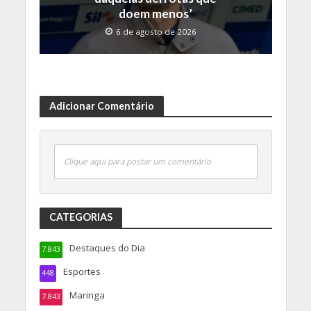
doem menos’
6 de agosto de 2026
Adicionar Comentário
Clique aqui para postar um comentário
CATEGORIAS
Destaques do Dia
7.843
Esportes
448
Maringa
7.843