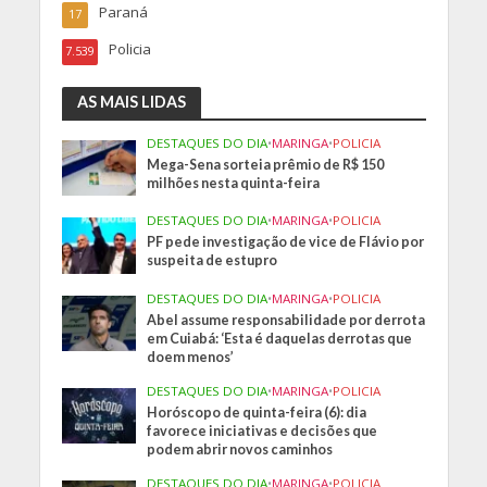
Paraná
17
Policia
7.539
AS MAIS LIDAS
DESTAQUES DO DIA
•
MARINGA
•
POLICIA
Mega-Sena sorteia prêmio de R$ 150
milhões nesta quinta-feira
DESTAQUES DO DIA
•
MARINGA
•
POLICIA
PF pede investigação de vice de Flávio por
suspeita de estupro
DESTAQUES DO DIA
•
MARINGA
•
POLICIA
Abel assume responsabilidade por derrota
em Cuiabá: ‘Esta é daquelas derrotas que
doem menos’
DESTAQUES DO DIA
•
MARINGA
•
POLICIA
Horóscopo de quinta-feira (6): dia
favorece iniciativas e decisões que
podem abrir novos caminhos
DESTAQUES DO DIA
•
MARINGA
•
POLICIA