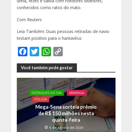
urina, fezes e saliva com roedores silvestres,
conhecidos como ratos do mato.
Com Reuters
Leia Também: Duas pessoas retiradas de navio
testam positivo para o hantavírus
F
T
W
C
ac
w
h
o
e
itt
at
p
Você também pode gostar
b
er
s
y
o
A
Li
DESTAQUES DO DIA
MARINGA
o
p
n
POLICIA
k
p
k
Mega-Sena sorteia prêmio
de R$ 150 milhões nesta
quinta-feira
6 de agosto de 2026