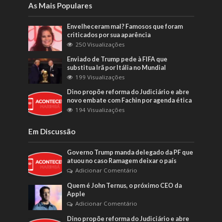
As Mais Populares
Envelheceram mal? Famosos que foram
criticados por sua aparência
250 Visualizações
Enviado de Trump pede à FIFA que
substitua Irã por Itália no Mundial
199 Visualizações
Dino propõe reforma do Judiciário e abre
novo embate com Fachin por agenda ética
194 Visualizações
Em Discussão
Governo Trump manda delegado da PF que
atuou no caso Ramagem deixar o país
Adicionar Comentário
Quem é John Ternus, o próximo CEO da
Apple
Adicionar Comentário
Dino propõe reforma do Judiciário e abre