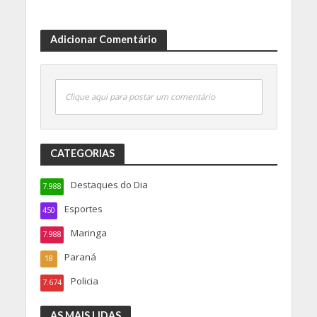
Adicionar Comentário
Clique aqui para postar um comentário
CATEGORIAS
Destaques do Dia
7.988
Esportes
450
Maringa
7.988
Paraná
18
Policia
7.674
AS MAIS LIDAS