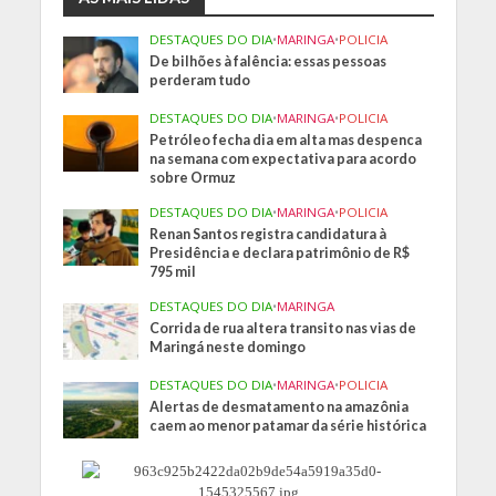
DESTAQUES DO DIA
•
MARINGA
•
POLICIA
De bilhões à falência: essas pessoas
perderam tudo
DESTAQUES DO DIA
•
MARINGA
•
POLICIA
Petróleo fecha dia em alta mas despenca
na semana com expectativa para acordo
sobre Ormuz
DESTAQUES DO DIA
•
MARINGA
•
POLICIA
Renan Santos registra candidatura à
Presidência e declara patrimônio de R$
795 mil
DESTAQUES DO DIA
•
MARINGA
Corrida de rua altera transito nas vias de
Maringá neste domingo
DESTAQUES DO DIA
•
MARINGA
•
POLICIA
Alertas de desmatamento na amazônia
caem ao menor patamar da série histórica