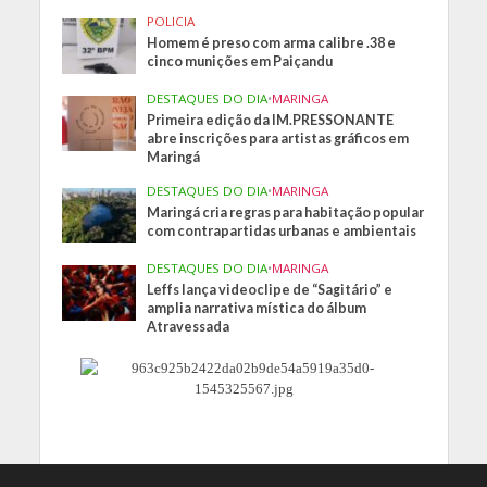
POLICIA
Homem é preso com arma calibre .38 e
cinco munições em Paiçandu
DESTAQUES DO DIA
•
MARINGA
Primeira edição da IM.PRESSONANTE
abre inscrições para artistas gráficos em
Maringá
DESTAQUES DO DIA
•
MARINGA
Maringá cria regras para habitação popular
com contrapartidas urbanas e ambientais
DESTAQUES DO DIA
•
MARINGA
Leffs lança videoclipe de “Sagitário” e
amplia narrativa mística do álbum
Atravessada