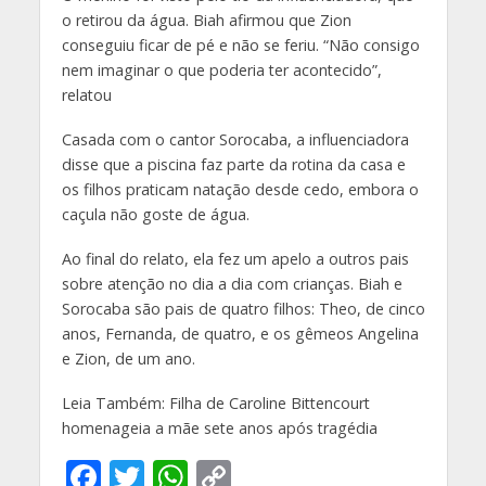
o retirou da água. Biah afirmou que Zion
conseguiu ficar de pé e não se feriu. “Não consigo
nem imaginar o que poderia ter acontecido”,
relatou
Casada com o cantor Sorocaba, a influenciadora
disse que a piscina faz parte da rotina da casa e
os filhos praticam natação desde cedo, embora o
caçula não goste de água.
Ao final do relato, ela fez um apelo a outros pais
sobre atenção no dia a dia com crianças. Biah e
Sorocaba são pais de quatro filhos: Theo, de cinco
anos, Fernanda, de quatro, e os gêmeos Angelina
e Zion, de um ano.
Leia Também: Filha de Caroline Bittencourt
homenageia a mãe sete anos após tragédia
F
T
W
C