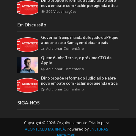
Dino propõe reforma do Judiciário e abre
novo embate com Fachin por agenda ética
202 Visualizações
Em Discussão
Governo Trump manda delegado da PF que
atuou no caso Ramagem deixar o país
Adicionar Comentário
Quem é John Ternus, o próximo CEO da
Apple
Adicionar Comentário
Dino propõe reforma do Judiciário e abre
novo embate com Fachin por agenda ética
Adicionar Comentário
SIGA-NOS
Copyright © 2026. Orgulhosamente Criado para
ACONTECEU MARINGÁ
. Powered by
ENETBRAS
NETWORK
.