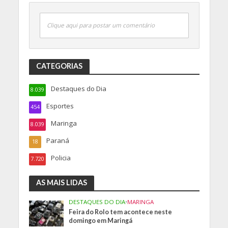
Clique aqui para postar um comentário
CATEGORIAS
Destaques do Dia
8.039
Esportes
454
Maringa
8.039
Paraná
18
Policia
7.720
AS MAIS LIDAS
DESTAQUES DO DIA
•
MARINGA
Feira do Rolo tem acontece neste
domingo em Maringá