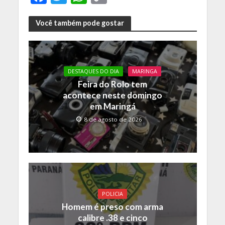
ac
w
h
o
e
itt
at
p
Você também pode gostar
b
er
s
y
o
A
Li
o
p
n
DESTAQUES DO DIA
MARINGA
Feira do Rolo tem
k
p
k
acontece neste domingo
em Maringá
8 de agosto de 2026
POLICIA
Homem é preso com arma
calibre .38 e cinco