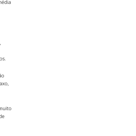
média
,
os.
ão
axo,
 muito
 de