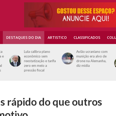
DESTAQUES DO DIA
ARTISTICO
CLASSIFICADOS
COLU
a
Lula calibra plano
Avião ucraniano com
 e
econômico sem
munição era alvo de
reestatização e tarifa
drone na Alemanha,
l
zero em meio a
diz mídia
pressão fiscal
s rápido do que outros
 motivo