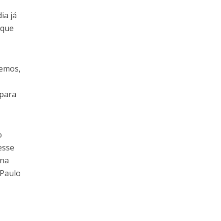
ia já
 que
remos,
 para
o
esse
 na
 Paulo