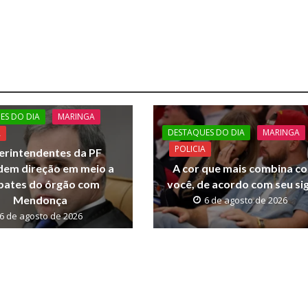
ES DO DIA
MARINGA
DESTAQUES DO DIA
MARINGA
A
POLICIA
erintendentes da PF
dem direção em meio a
A cor que mais combina c
ates do órgão com
você, de acordo com seu si
Mendonça
6 de agosto de 2026
6 de agosto de 2026