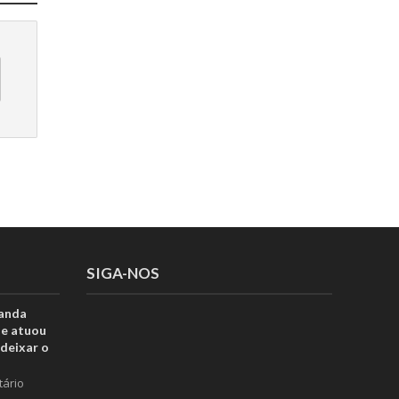
SIGA-NOS
anda
ue atuou
deixar o
tário