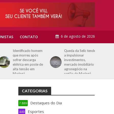
6 de agosto de 2026
NISTAS
CONTATO
Identificado homem
Queda da Selic tende
que morreu após
a impulsionar
sofrer descarga
investimentos,
elétrica em poste de
mercado imobiliário e
alta tensão em
agronegócio na
Maringá
região de Maringá
CATEGORIAS
Destaques do Dia
7.889
Esportes
449