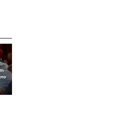
om
gno