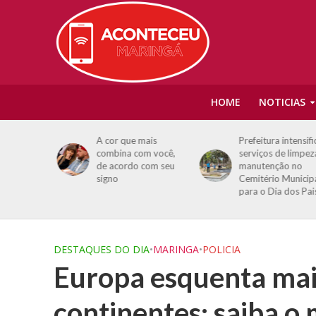
HOME
NOTICIAS
entes da
A cor que mais
Prefeitura intensific
m direção
combina com você,
serviços de limpeza
embates
de acordo com seu
manutenção no
om
signo
Cemitério Municipa
para o Dia dos Pais
DESTAQUES DO DIA
•
MARINGA
•
POLICIA
Europa esquenta mai
continentes; saiba o