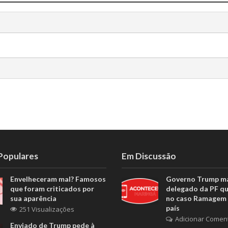
 Populares
Em Discussão
Envelheceram mal? Famosos
Governo Trump m
que foram criticados por
delegado da PF q
sua aparência
no caso Ramagem 
país
251 Visualizações
Adicionar Comen
Enviado de Trump pede à