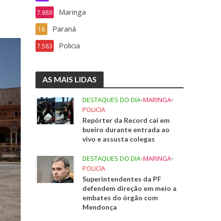
Maringa
7.889
Paraná
18
Policia
7.583
AS MAIS LIDAS
DESTAQUES DO DIA
•
MARINGA
•
POLICIA
Repórter da Record cai em
bueiro durante entrada ao
vivo e assusta colegas
DESTAQUES DO DIA
•
MARINGA
•
POLICIA
Superintendentes da PF
defendem direção em meio a
embates do órgão com
Mendonça