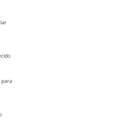
lar
ecido
a para
o