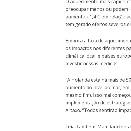
O aquecimento mais rápido na
preocupar menos ou podem le
aumentou 1,4ºC em relação aos
tem gerado efeitos severos e
Embora a taxa de aquecimento
os impactos nos diferentes p
climática local, e países eur
investir nessas medidas.
“A Holanda está há mais de 5
aumento do nível do mar, em 
mesmo fim). Isso mal começou
implementação de estratégias
Artaxo. “Todos sentirão impac
Leia Também: Mamdani tenta “e