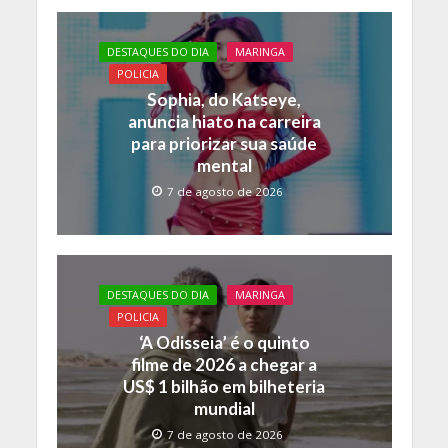
b
er
s
y
o
A
Li
DESTAQUES DO DIA
MARINGA
o
p
n
POLICIA
Sophia, do Katseye,
k
p
k
anuncia hiato na carreira
para priorizar sua saúde
mental
7 de agosto de 2026
DESTAQUES DO DIA
MARINGA
POLICIA
‘A Odisseia’ é o quinto
filme de 2026 a chegar a
US$ 1 bilhão em bilheteria
mundial
7 de agosto de 2026