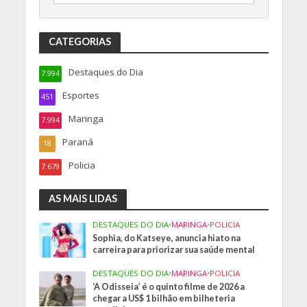
CATEGORIAS
Destaques do Dia
7.994
Esportes
451
Maringa
7.994
Paraná
18
Policia
7.679
AS MAIS LIDAS
DESTAQUES DO DIA
•
MARINGA
•
POLICIA
Sophia, do Katseye, anuncia hiato na
carreira para priorizar sua saúde mental
DESTAQUES DO DIA
•
MARINGA
•
POLICIA
‘A Odisseia’ é o quinto filme de 2026 a
chegar a US$ 1 bilhão em bilheteria