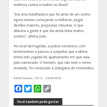
violência contra a mulher no Brasil”.
“Era uma batalhadora que foi atrás de um sonho.
Agora estava começando a melhorar, pegar
desfiles maiores, propostas robustas. O que
dilacera a gente é que ela ainda tinha muitos
sonhos”, afirma João.
No local da tragédia, a polícia conversou com
testemunhas e passou a suspeitar que a vítima
tenha sido jogada do apartamento em que vivia
pelo namorado. O homem, que não teve o nome
revelado, foi conduzido à Delegacia de Homicídios
Rafael Damas | 03:15 – 23/04/2026
F
T
W
C
ac
w
h
o
e
itt
at
p
Você também pode gostar