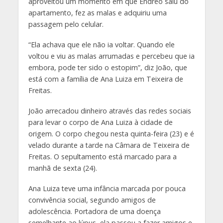
aproveitou um momento em que Endreo saiu do
apartamento, fez as malas e adquiriu uma
passagem pelo celular.
“Ela achava que ele não ia voltar. Quando ele
voltou e viu as malas arrumadas e percebeu que ia
embora, pode ter sido o estopim”, diz João, que
está com a família de Ana Luiza em Teixeira de
Freitas.
João arrecadou dinheiro através das redes sociais
para levar o corpo de Ana Luiza à cidade de
origem. O corpo chegou nesta quinta-feira (23) e é
velado durante a tarde na Câmara de Teixeira de
Freitas. O sepultamento está marcado para a
manhã de sexta (24).
Ana Luiza teve uma infância marcada por pouca
convivência social, segundo amigos de
adolescência. Portadora de uma doença
semelhante ao lúpus, ela passou a fazer amigos e