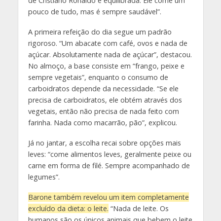
de Cristiano Ronaldo é equilibrada. Ele come um
pouco de tudo, mas é sempre saudável”.
A primeira refeição do dia segue um padrão
rigoroso. “Um abacate com café, ovos e nada de
açúcar. Absolutamente nada de açúcar”, destacou.
No almoço, a base consiste em “frango, peixe e
sempre vegetais”, enquanto o consumo de
carboidratos depende da necessidade. “Se ele
precisa de carboidratos, ele obtém através dos
vegetais, então não precisa de nada feito com
farinha. Nada como macarrão, pão”, explicou.
Já no jantar, a escolha recai sobre opções mais
leves: “come alimentos leves, geralmente peixe ou
carne em forma de filé. Sempre acompanhado de
legumes”.
Barone também revelou um item completamente
excluído da dieta: o leite.
“Nada de leite. Os
humanos são os únicos animais que bebem o leite