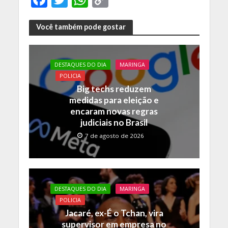
ac
w
h
o
e
itt
at
p
Você também pode gostar
b
er
s
y
o
A
Li
DESTAQUES DO DIA
MARINGA
o
p
n
POLICIA
Big techs reduzem
k
p
k
medidas para eleição e
encaram novas regras
judiciais no Brasil
7 de agosto de 2026
DESTAQUES DO DIA
MARINGA
POLICIA
Jacaré, ex-É o Tchan, vira
supervisor em empresa no