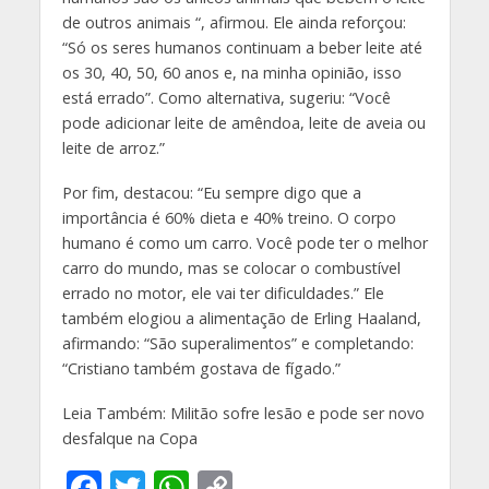
de outros animais “, afirmou. Ele ainda reforçou:
“Só os seres humanos continuam a beber leite até
os 30, 40, 50, 60 anos e, na minha opinião, isso
está errado”. Como alternativa, sugeriu: “Você
pode adicionar leite de amêndoa, leite de aveia ou
leite de arroz.”
Por fim, destacou: “Eu sempre digo que a
importância é 60% dieta e 40% treino. O corpo
humano é como um carro. Você pode ter o melhor
carro do mundo, mas se colocar o combustível
errado no motor, ele vai ter dificuldades.” Ele
também elogiou a alimentação de Erling Haaland,
afirmando: “São superalimentos” e completando:
“Cristiano também gostava de fígado.”
Leia Também: Militão sofre lesão e pode ser novo
desfalque na Copa
F
T
W
C