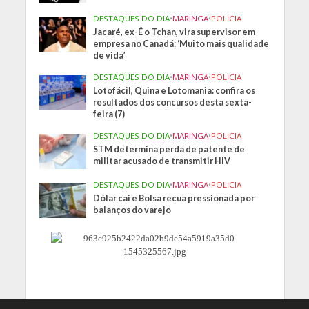
DESTAQUES DO DIA
•
MARINGA
•
POLICIA
Jacaré, ex-É o Tchan, vira supervisor em
empresa no Canadá: ‘Muito mais qualidade
de vida’
DESTAQUES DO DIA
•
MARINGA
•
POLICIA
Lotofácil, Quina e Lotomania: confira os
resultados dos concursos desta sexta-
feira (7)
DESTAQUES DO DIA
•
MARINGA
•
POLICIA
STM determina perda de patente de
militar acusado de transmitir HIV
DESTAQUES DO DIA
•
MARINGA
•
POLICIA
Dólar cai e Bolsa recua pressionada por
balanços do varejo