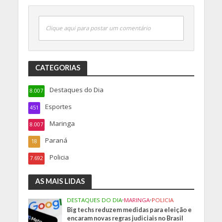
Clique aqui para postar um comentário
CATEGORIAS
Destaques do Dia
8.007
Esportes
451
Maringa
8.007
Paraná
18
Policia
7.692
AS MAIS LIDAS
DESTAQUES DO DIA
•
MARINGA
•
POLICIA
Big techs reduzem medidas para eleição e
encaram novas regras judiciais no Brasil