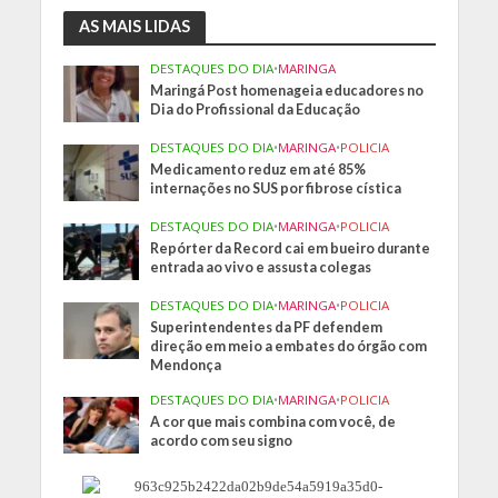
AS MAIS LIDAS
DESTAQUES DO DIA
•
MARINGA
Maringá Post homenageia educadores no
Dia do Profissional da Educação
DESTAQUES DO DIA
•
MARINGA
•
POLICIA
Medicamento reduz em até 85%
internações no SUS por fibrose cística
DESTAQUES DO DIA
•
MARINGA
•
POLICIA
Repórter da Record cai em bueiro durante
entrada ao vivo e assusta colegas
DESTAQUES DO DIA
•
MARINGA
•
POLICIA
Superintendentes da PF defendem
direção em meio a embates do órgão com
Mendonça
DESTAQUES DO DIA
•
MARINGA
•
POLICIA
A cor que mais combina com você, de
acordo com seu signo