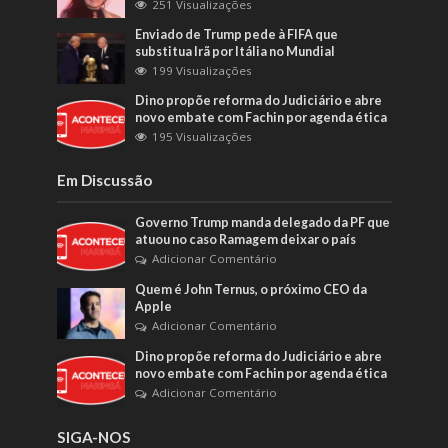
251 Visualizações
Enviado de Trump pede à FIFA que
substitua Irã por Itália no Mundial
199 Visualizações
Dino propõe reforma do Judiciário e abre
novo embate com Fachin por agenda ética
195 Visualizações
Em Discussão
Governo Trump manda delegado da PF que
atuou no caso Ramagem deixar o país
Adicionar Comentário
Quem é John Ternus, o próximo CEO da
Apple
Adicionar Comentário
Dino propõe reforma do Judiciário e abre
novo embate com Fachin por agenda ética
Adicionar Comentário
SIGA-NOS