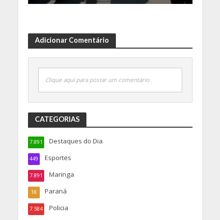
Adicionar Comentário
Clique aqui para postar um comentário
CATEGORIAS
Destaques do Dia
7.891
Esportes
449
Maringa
7.891
Paraná
18
Policia
7.584