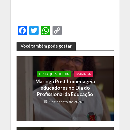
F
T
W
C
ac
w
h
o
e
itt
at
p
Você também pode gostar
b
er
s
y
o
A
Li
o
p
n
DESTAQUES DO DIA
MARINGA
Maringá Post homenageia
k
p
k
educadores no Dia do
Profissional da Educação
6 de agosto de 2026