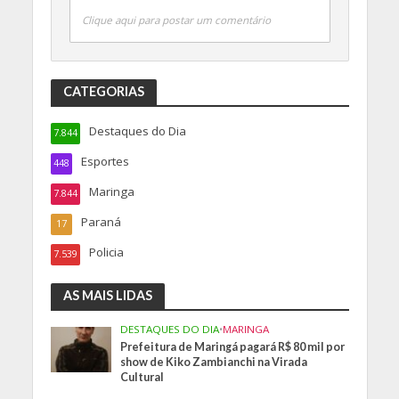
Clique aqui para postar um comentário
CATEGORIAS
Destaques do Dia
7.844
Esportes
448
Maringa
7.844
Paraná
17
Policia
7.539
AS MAIS LIDAS
DESTAQUES DO DIA
•
MARINGA
Prefeitura de Maringá pagará R$ 80 mil por
show de Kiko Zambianchi na Virada
Cultural