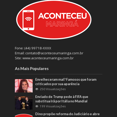
Fone: (44) 99718-XXXX
Email: contato@aconteceumaringa.com.br
Site: www.aconteceumaringa.com.br
As Mais Populares
Envelheceram mal? Famosos que foram
criticados por sua aparência
250 Visualizações
Enviado de Trump pede à FIFA que
substitua Irã por Itália no Mundial
199 Visualizações
Dino propõe reforma do Judiciário e abre