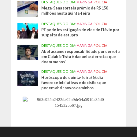
DESTAQUES DO DIA
•
MARINGA
•
POLICIA
Mega-Sena sorteia prêmio de R$ 150
milhões nesta quinta-feira
DESTAQUES DO DIA
•
MARINGA
•
POLICIA
PF pede investigação de vice de Flávio por
suspeita de estupro
DESTAQUES DO DIA
•
MARINGA
•
POLICIA
Abel assume responsabilidade por derrota
em Cuiabá: ‘Esta é daquelas derrotas que
doem menos’
DESTAQUES DO DIA
•
MARINGA
•
POLICIA
Horóscopo de quinta-feira (6): dia
favorece iniciativas e decisões que
podem abrir novos caminhos