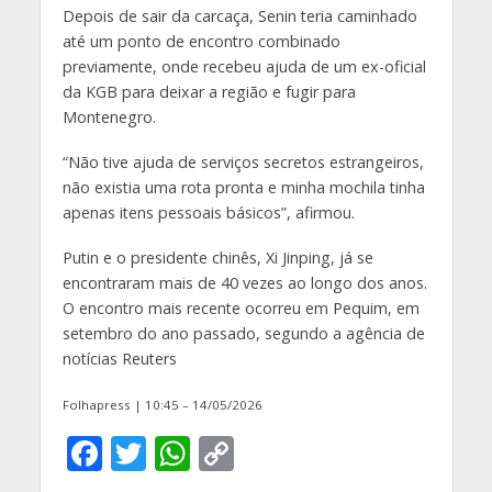
Depois de sair da carcaça, Senin teria caminhado
até um ponto de encontro combinado
previamente, onde recebeu ajuda de um ex-oficial
da KGB para deixar a região e fugir para
Montenegro.
“Não tive ajuda de serviços secretos estrangeiros,
não existia uma rota pronta e minha mochila tinha
apenas itens pessoais básicos”, afirmou.
Putin e o presidente chinês, Xi Jinping, já se
encontraram mais de 40 vezes ao longo dos anos.
O encontro mais recente ocorreu em Pequim, em
setembro do ano passado, segundo a agência de
notícias Reuters
Folhapress | 10:45 – 14/05/2026
F
T
W
C
ac
w
h
o