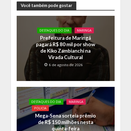
e
itt
at
p
Você também pode gostar
b
er
s
y
o
A
Li
DESTAQUES DO DIA
MARINGA
o
p
n
Prefeitura de Maringá
k
p
k
pagará R$ 80 mil por show
de Kiko Zambianchi na
Virada Cultural
6 de agosto de 2026
DESTAQUES DO DIA
MARINGA
POLICIA
Mega-Sena sorteia prêmio
de R$ 150 milhões nesta
quinta-feira