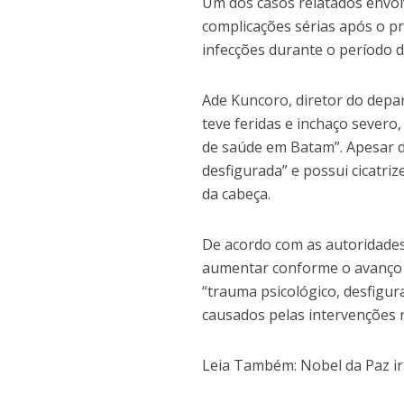
Um dos casos relatados envol
complicações sérias após o p
infecções durante o período 
Ade Kuncoro, diretor do depar
teve feridas e inchaço severo,
de saúde em Batam”. Apesar d
desfigurada” e possui cicatr
da cabeça.
De acordo com as autoridade
aumentar conforme o avanço da
“trauma psicológico, desfigu
causados pelas intervenções r
Leia Também: Nobel da Paz ir