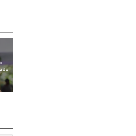
a
rado