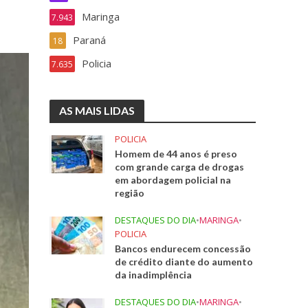
Maringa
7.943
Paraná
18
Policia
7.635
AS MAIS LIDAS
POLICIA
Homem de 44 anos é preso
com grande carga de drogas
em abordagem policial na
região
DESTAQUES DO DIA
•
MARINGA
•
POLICIA
Bancos endurecem concessão
de crédito diante do aumento
da inadimplência
DESTAQUES DO DIA
•
MARINGA
•