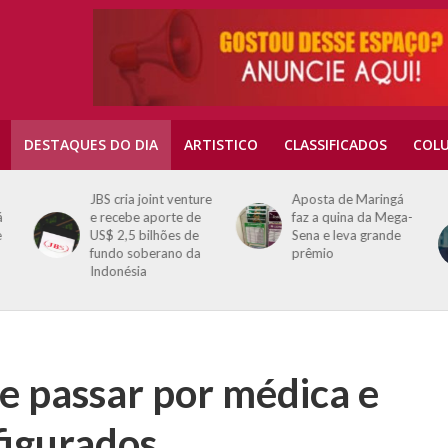
DESTAQUES DO DIA
ARTISTICO
CLASSIFICADOS
COLU
JBS cria joint venture
Aposta de Maringá
á
e recebe aporte de
faz a quina da Mega-
US$ 2,5 bilhões de
Sena e leva grande
fundo soberano da
prêmio
Indonésia
se passar por médica e
figurados