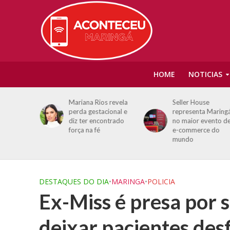
HOME
NOTICIAS
urecem
Mariana Rios revela
Seller House
e crédito
perda gestacional e
representa Maring
aumento
diz ter encontrado
no maior evento de
ência
força na fé
e-commerce do
mundo
DESTAQUES DO DIA
•
MARINGA
•
POLICIA
Ex-Miss é presa por 
deixar pacientes des