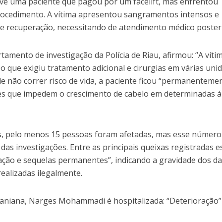
ve uma paciente que pagou por um facelift, mas enfrentou
rocedimento. A vítima apresentou sangramentos intensos e
de recuperação, necessitando de atendimento médico posteri
tamento de investigação da Polícia de Riau, afirmou: “A víti
 o que exigiu tratamento adicional e cirurgias em várias uni
e não correr risco de vida, a paciente ficou “permanenteme
izes que impedem o crescimento de cabelo em determinadas 
s, pelo menos 15 pessoas foram afetadas, mas esse númer
s investigações. Entre as principais queixas registradas e
ração e sequelas permanentes”, indicando a gravidade dos d
ealizadas ilegalmente.
aniana, Narges Mohammadi é hospitalizada: “Deterioração”