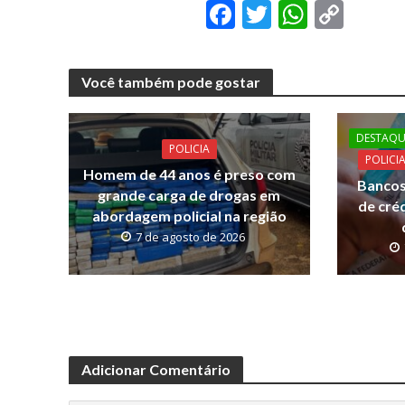
F
T
W
C
ac
w
h
o
e
itt
at
p
Você também pode gostar
b
er
s
y
o
A
Li
DESTAQU
o
p
n
POLICIA
POLICI
Homem de 44 anos é preso com
k
p
k
Bancos
grande carga de drogas em
de cré
abordagem policial na região
7 de agosto de 2026
Adicionar Comentário