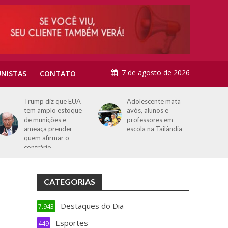
7 de agosto de 2026
NISTAS
CONTATO
Trump diz que EUA
Adolescente mata
tem amplo estoque
avós, alunos e
de munições e
professores em
ameaça prender
escola na Tailândia
quem afirmar o
contrário
CATEGORIAS
Destaques do Dia
7.943
Esportes
449