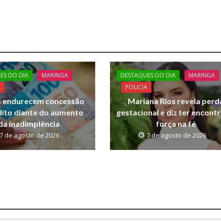
ES DO DIA
MARINGA
DESTAQUES DO DIA
MARINGA
A
POLICIA
 endurecem concessão
Mariana Rios revela perd
dito diante do aumento
gestacional e diz ter encont
da inadimplência
força na fé
7 de agosto de 2026
7 de agosto de 2026