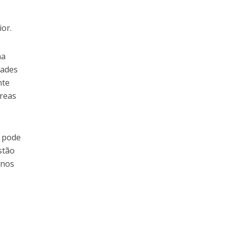
or.
ma
dades
nte
áreas
o pode
stão
anos