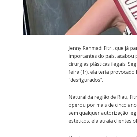
J
enny Rahmadi Fitri, que já p
importantes do país, acabou p
cirurgias plásticas ilegais. S
feira (1º), ela teria provoca
“desfigurados”.
Natural da região de Riau, Fi
operou por mais de cinco anos 
sem qualquer autorização leg
estéticos, ela atraía clientes