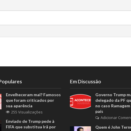
 Populares
Em Discussão
Envelheceram mal? Famosos
Governo Trump m
que foram criticados por
delegado da PF q
sua aparência
no caso Ramagem 
país
255 Visualizações
Adicionar Comen
Enviado de Trump pede à
FIFA que substitua Irã por
Quem é John Ternu