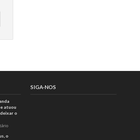
SIGA-NOS
anda
ue atuou
deixar o
tário
s, o