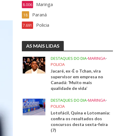
Maringa
8.006
Paraná
18
Policia
7.691
AS MAIS LIDAS
DESTAQUES DO DIA
•
MARINGA
•
POLICIA
Jacaré, ex-É o Tchan, vira
supervisor em empresa no
Canadá: ‘Muito mais
qualidade de vida’
DESTAQUES DO DIA
•
MARINGA
•
POLICIA
Lotofácil, Quina e Lotomania:
confira os resultados dos
concursos desta sexta-feira
(7)