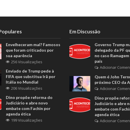
 Populares
Em Discussão
Envelheceram mal? Famosos
Governo Trump m
que foram criticados por
delegado da PF q
sua aparência
no caso Ramagem 
país
256 Visualizações
Adicionar Comen
Enviado de Trump pede à
FIFA que substitua Irã por
Quem é John Ternu
Itália no Mundial
próximo CEO da A
206 Visualizações
Adicionar Comen
Dino propõe reforma do
Dino propõe refo
Judiciário e abre novo
Judiciário e abre 
embate com Fachin por
embate com Fachi
agenda ética
agenda ética
199 Visualizações
Adicionar Comen