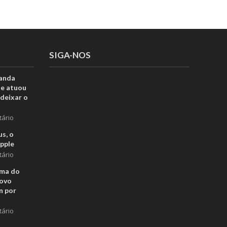
SIGA-NOS
anda
ue atuou
deixar o
tário
s, o
pple
tário
rma do
novo
n por
tário