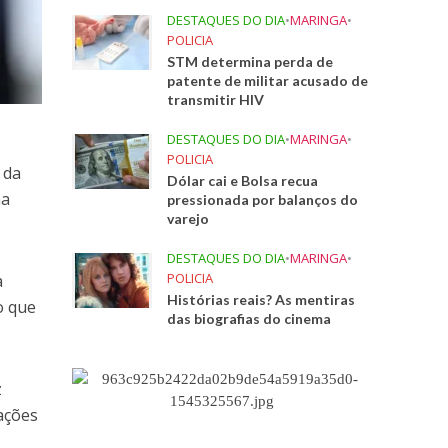
DESTAQUES DO DIA
•
MARINGA
•
POLICIA
STM determina perda de
patente de militar acusado de
transmitir HIV
DESTAQUES DO DIA
•
MARINGA
•
POLICIA
 da
Dólar cai e Bolsa recua
na
pressionada por balanços do
varejo
DESTAQUES DO DIA
•
MARINGA
•
POLICIA
a
Histórias reais? As mentiras
o que
das biografias do cinema
z
ações