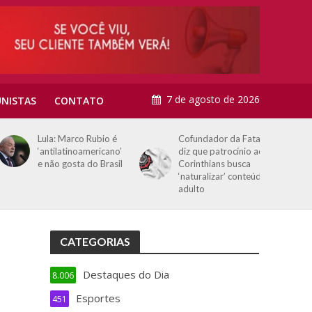
7 de agosto de 2026
NISTAS
CONTATO
Lula: Marco Rubio é
Cofundador da Fatal
‘antilatinoamericano’
diz que patrocínio ao
e não gosta do Brasil
Corinthians busca
‘naturalizar’ conteúdo
adulto
CATEGORIAS
Destaques do Dia
8.006
Esportes
451