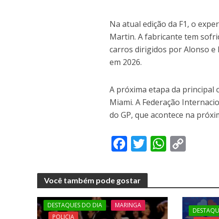
Na atual edição da F1, o expe
Martin. A fabricante tem sofr
carros dirigidos por Alonso 
em 2026.
A próxima etapa da principal
Miami. A Federação Internacio
do GP, que acontece na próxim
F
T
W
C
ac
w
h
o
e
itt
at
p
Você também pode gostar
b
er
s
y
o
A
Li
DESTAQUES DO DIA
MARINGA
DESTAQU
POLICIA