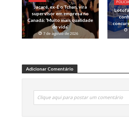
o
p
n
POLICI
Jacaré, ex-É o Tchan, vira
k
p
k
Lotofá
supervisor em empresa no
conf
Canadá: ‘Muito mais qualidade
concurs
de vida’
7 de agosto de 2026
Adicionar Comentário
Clique aqui para postar um comentário