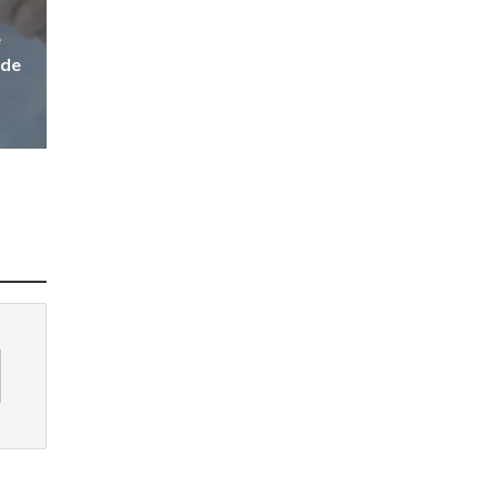
e
 de