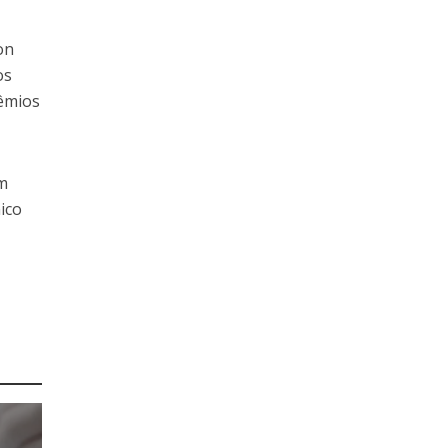
on
os
rêmios
em
ico