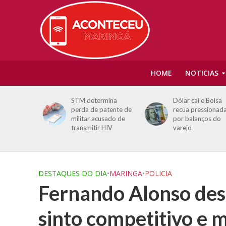
HOME
NOTICIAS
uina e
STM determina
Dólar cai e Bolsa
confira os
perda de patente de
recua pressionada
dos
militar acusado de
por balanços do
esta
transmitir HIV
varejo
(7)
DESTAQUES DO DIA
•
MARINGA
•
POLICIA
Fernando Alonso des
sinto competitivo e 