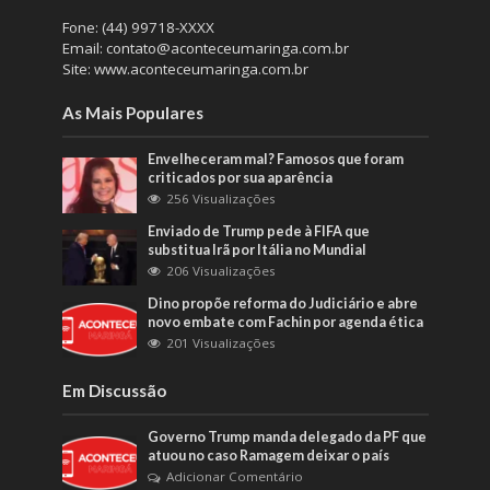
Fone: (44) 99718-XXXX
Email: contato@aconteceumaringa.com.br
Site: www.aconteceumaringa.com.br
As Mais Populares
Envelheceram mal? Famosos que foram
criticados por sua aparência
256 Visualizações
Enviado de Trump pede à FIFA que
substitua Irã por Itália no Mundial
206 Visualizações
Dino propõe reforma do Judiciário e abre
novo embate com Fachin por agenda ética
201 Visualizações
Em Discussão
Governo Trump manda delegado da PF que
atuou no caso Ramagem deixar o país
Adicionar Comentário