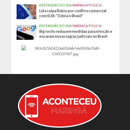
DESTAQUES DO DIA
•
MARINGA
•
POLICIA
Lula culpa Rubio por conflito comercial
com EUA: “Odeia o Brasil”
DESTAQUES DO DIA
•
MARINGA
•
POLICIA
Big techs reduzem medidas para eleição e
encaram novas regras judiciais no Brasil