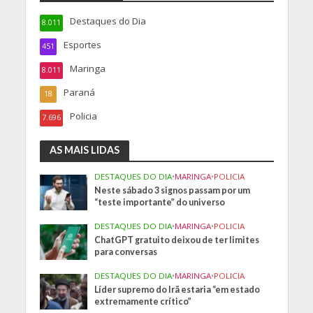
Destaques do Dia
8.011
Esportes
451
Maringa
8.011
Paraná
18
Policia
7.696
AS MAIS LIDAS
DESTAQUES DO DIA
•
MARINGA
•
POLICIA
Neste sábado 3 signos passam por um
“teste importante” do universo
DESTAQUES DO DIA
•
MARINGA
•
POLICIA
ChatGPT gratuito deixou de ter limites
para conversas
DESTAQUES DO DIA
•
MARINGA
•
POLICIA
Líder supremo do Irã estaria “em estado
extremamente crítico”