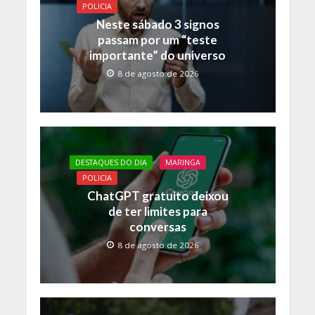
o
p
n
POLICIA
k
p
k
Neste sábado 3 signos
passam por um “teste
importante” do universo
8 de agosto de 2026
DESTAQUES DO DIA
MARINGA
POLICIA
ChatGPT gratuito deixou
de ter limites para
conversas
8 de agosto de 2026