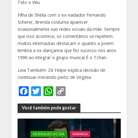
Teto e Wiu.
Filha de Sheila com o ex-nadador Fernando
Scherer, Brenda costuma aparecer
ocasionalmente nas redes sociais da mãe. Sempre
que isso acontece, os comentários se repetem:
muitos internautas destacam o quanto a jovem
lembra a ex-dançarina que fez sucesso nos anos
1990 ao integrar o grupo musical É o Tchan.
Leia Também: Zé Felipe explica decisão de
continuar morando perto de Virginia
F
T
W
C
ac
w
h
o
e
itt
at
p
Você também pode gostar
b
er
s
y
o
A
Li
DESTAQUES DO DIA
MARINGA