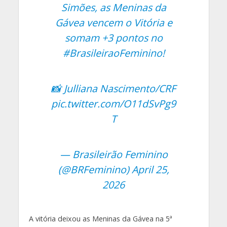
Simões, as Meninas da
Gávea vencem o Vitória e
somam +3 pontos no
#BrasileiraoFeminino
!
📸 Julliana Nascimento/CRF
pic.twitter.com/O11dSvPg9
T
— Brasileirão Feminino
(@BRFeminino)
April 25,
2026
A vitória deixou as Meninas da Gávea na 5ª