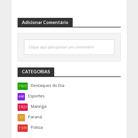
Adicionar Comentário
Clique aqui para postar um comentário
CATEGORIAS
Destaques do Dia
7.823
Esportes
448
Maringa
7.823
Paraná
17
Policia
7.519