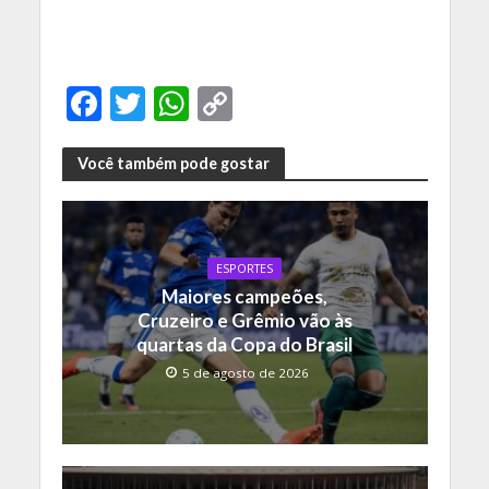
F
T
W
C
ac
w
h
o
e
itt
at
p
Você também pode gostar
b
er
s
y
o
A
Li
o
p
n
ESPORTES
Maiores campeões,
k
p
k
Cruzeiro e Grêmio vão às
quartas da Copa do Brasil
5 de agosto de 2026