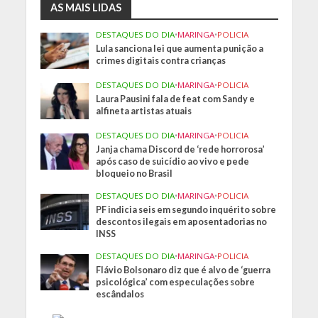
AS MAIS LIDAS
DESTAQUES DO DIA
•
MARINGA
•
POLICIA
Lula sanciona lei que aumenta punição a
crimes digitais contra crianças
DESTAQUES DO DIA
•
MARINGA
•
POLICIA
Laura Pausini fala de feat com Sandy e
alfineta artistas atuais
DESTAQUES DO DIA
•
MARINGA
•
POLICIA
Janja chama Discord de ‘rede horrorosa’
após caso de suicídio ao vivo e pede
bloqueio no Brasil
DESTAQUES DO DIA
•
MARINGA
•
POLICIA
PF indicia seis em segundo inquérito sobre
descontos ilegais em aposentadorias no
INSS
DESTAQUES DO DIA
•
MARINGA
•
POLICIA
Flávio Bolsonaro diz que é alvo de ‘guerra
psicológica’ com especulações sobre
escândalos