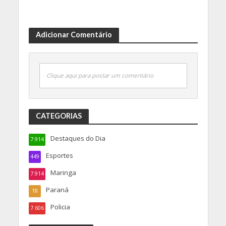
Adicionar Comentário
Clique aqui para postar um comentário
CATEGORIAS
Destaques do Dia
7.914
Esportes
449
Maringa
7.914
Paraná
18
Policia
7.606