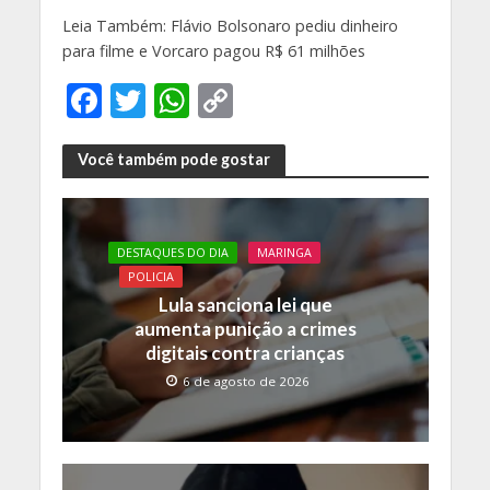
Leia Também: Flávio Bolsonaro pediu dinheiro
para filme e Vorcaro pagou R$ 61 milhões
F
T
W
C
ac
w
h
o
e
itt
at
p
Você também pode gostar
b
er
s
y
o
A
Li
DESTAQUES DO DIA
MARINGA
o
p
n
POLICIA
k
p
k
Lula sanciona lei que
aumenta punição a crimes
digitais contra crianças
6 de agosto de 2026