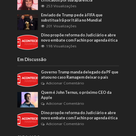
criticados por sua aparência
253 Visualizações
Enviado de Trump pede à FIFA que
substitua Irã por Itália no Mundial
201 Visualizações
Dino propõe reforma do Judiciário e abre
novo embate com Fachin por agenda ética
198 Visualizações
Em Discussão
Governo Trump manda delegado da PF que
atuou no caso Ramagem deixar o país
Adicionar Comentário
Quem é John Ternus, o próximo CEO da
Apple
Adicionar Comentário
Dino propõe reforma do Judiciário e abre
novo embate com Fachin por agenda ética
Adicionar Comentário