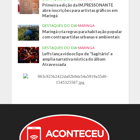
Primeira edição da IM.PRESSONANTE
abre inscrições para artistas gráficos em
Maringá
DESTAQUES DO DIA
•
MARINGA
Maringá cria regras para habitação popular
com contrapartidas urbanas e ambientais
DESTAQUES DO DIA
•
MARINGA
Leffs lança videoclipe de “Sagitário” e
amplia narrativa mística do álbum
Atravessada