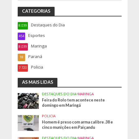
CATEGORIAS
Destaques do Dia
8.039
Esportes
454
Maringa
8.039
Paraná
18
Policia
7.720
AS MAIS LIDAS
DESTAQUES DO DIA
•
MARINGA
Feira do Rolo tem acontece neste
domingo em Maringá
POLICIA
Homem é preso com arma calibre .38 e
cinco munições em Paiçandu
DESTAQUES DO DIA
•
MARINGA