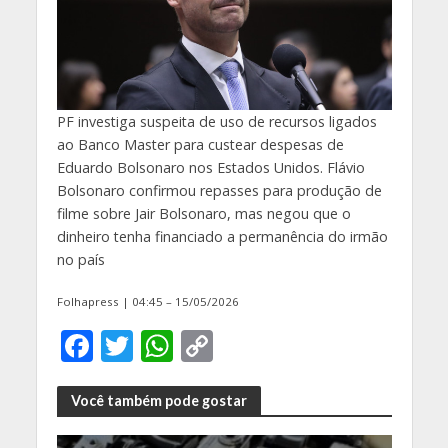
PF investiga suspeita de uso de recursos ligados
ao Banco Master para custear despesas de
Eduardo Bolsonaro nos Estados Unidos. Flávio
Bolsonaro confirmou repasses para produção de
filme sobre Jair Bolsonaro, mas negou que o
dinheiro tenha financiado a permanência do irmão
no país
Folhapress | 04:45 – 15/05/2026
F
T
W
C
ac
w
h
o
e
itt
at
p
Você também pode gostar
b
er
s
y