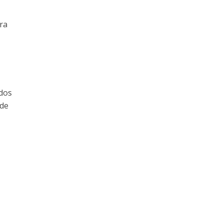
ra
idos
 de