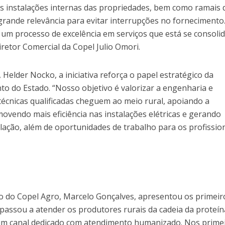
as instalações internas das propriedades, bem como ramais 
 grande relevância para evitar interrupções no fornecimento
 um processo de excelência em serviços que está se consoli
iretor Comercial da Copel Julio Omori.
 Helder Nocko, a iniciativa reforça o papel estratégico da
o do Estado. “Nosso objetivo é valorizar a engenharia e
técnicas qualificadas cheguem ao meio rural, apoiando a
ovendo mais eficiência nas instalações elétricas e gerando
lação, além de oportunidades de trabalho para os profissio
o do Copel Agro, Marcelo Gonçalves, apresentou os primeir
passou a atender os produtores rurais da cadeia da proteí
 um canal dedicado com atendimento humanizado. Nos prime