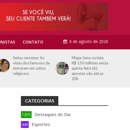
6 de agosto de 2026
NISTAS
CONTATO
Seitas secretas: As
Mega-Sena sorteia
vidas dos famosos de
R$ 150 milhões nesta
entrarem em cultos
quinta-feira (6);
religiosos
apostas vão até as
20h
CATEGORIAS
Destaques do Dia
7.875
Esportes
449