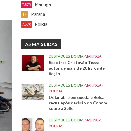
Maringa
7.875
Paraná
17
Policia
7.570
AS MAIS LIDAS
DESTAQUES DO DIA
•
MARINGA
Sesc traz Cristovão Tezza,
autor de mais de 20 livros de
ficção
DESTAQUES DO DIA
•
MARINGA
•
POLICIA
Dólar abre em queda e Bolsa
recua após decisão do Copom
sobre a Selic
DESTAQUES DO DIA
•
MARINGA
•
POLICIA