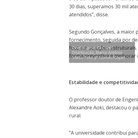
30 dias, superamos 30 mil ate
atendidos”, disse.
Segundo Gonçalves, a maior pa
fornecimento, seguida por d
foco em soluções estruturais
Diretor-geral da Copel
Distribuição, Marco Antônio
forma preventiva e melhorar 
Vilella. Foto: JP Gomes/Copel
Estabilidade e competitivid
O professor doutor de Engenh
Alexandre Aoki, destacou o p
rural.
“A universidade contribui pa