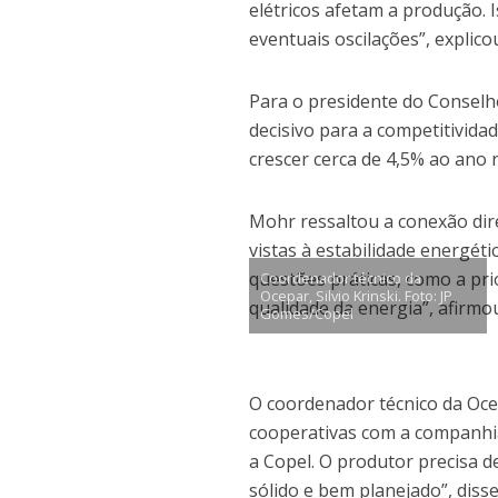
elétricos afetam a produção.
eventuais oscilações”, explico
Para o presidente do Conselho
decisivo para a competitivida
crescer cerca de 4,5% ao ano 
Mohr ressaltou a conexão dire
vistas à estabilidade energét
questões práticas, como a pri
Coordenador técnico da
Ocepar, Silvio Krinski. Foto: JP
qualidade da energia”, afirmo
Gomes/Copel
O coordenador técnico da Ocep
cooperativas com a companhi
a Copel. O produtor precisa d
sólido e bem planejado”, disse