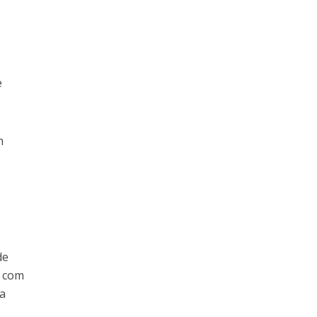
e
m
de
a com
ma