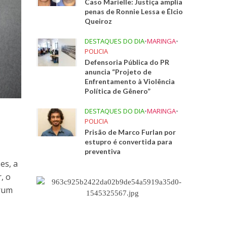
Caso Marielle: Justiça amplia
penas de Ronnie Lessa e Élcio
Queiroz
DESTAQUES DO DIA
•
MARINGA
•
POLICIA
Defensoria Pública do PR
anuncia “Projeto de
Enfrentamento à Violência
Política de Gênero”
DESTAQUES DO DIA
•
MARINGA
•
POLICIA
Prisão de Marco Furlan por
estupro é convertida para
preventiva
es, a
, o
órum