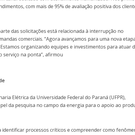
ndimentos, com mais de 95% de avaliação positiva dos client
rte das solicitações está relacionada à interrupção no
emandas comerciais. “Agora avançamos para uma nova etap
. Estamos organizando equipes e investimentos para atuar 
o serviço na ponta”, afirmou
ade
aria Elétrica da Universidade Federal do Paraná (UFPR),
apel da pesquisa no campo da energia para o apoio ao prod
ra identificar processos críticos e compreender como fenôm