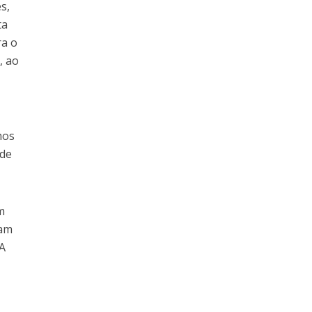
s,
ta
ra o
, ao
mos
 de
m
ram
 A