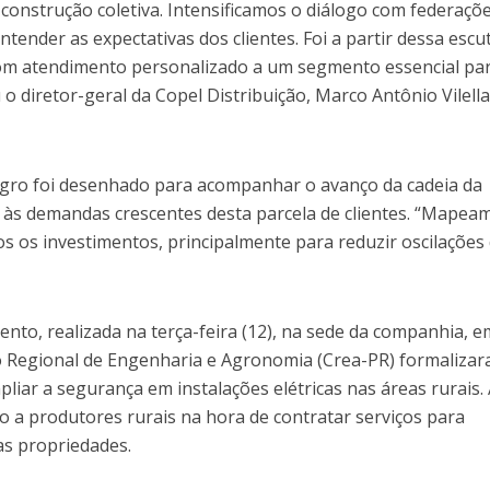
construção coletiva. Intensificamos o diálogo com federaçõe
tender as expectativas dos clientes. Foi a partir dessa escu
om atendimento personalizado a um segmento essencial pa
 o diretor-geral da Copel Distribuição, Marco Antônio Vilella
 Agro foi desenhado para acompanhar o avanço da cadeia da
 às demandas crescentes desta parcela de clientes. “Mapea
os os investimentos, principalmente para reduzir oscilações
vento, realizada na terça-feira (12), na sede da companhia, e
ho Regional de Engenharia e Agronomia (Crea-PR) formaliza
pliar a segurança em instalações elétricas nas áreas rurais.
o a produtores rurais na hora de contratar serviços para
das propriedades.