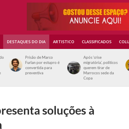
DESTAQUES DO DIA
ARTISTICO
CLASSIFICADOS
COLU
 do
Prisão de Marco
Após ‘crise
o
Furlan por estupro é
migratória’, políticos
à
convertida para
querem tirar de
e
preventiva
Marrocos sede da
Copa
resenta soluções à
a