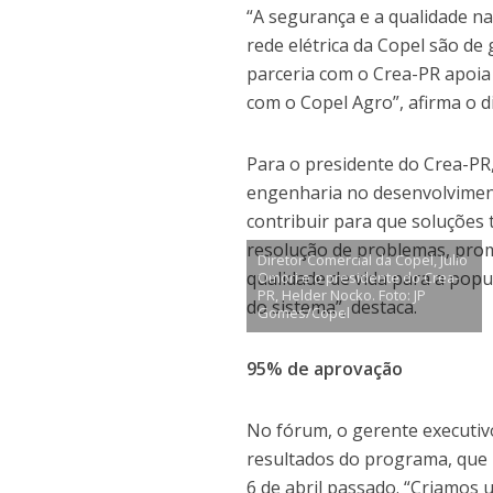
“A segurança e a qualidade n
rede elétrica da Copel são de
parceria com o Crea-PR apoia
com o Copel Agro”, afirma o d
Para o presidente do Crea-PR,
engenharia no desenvolviment
contribuir para que soluções 
resolução de problemas, prom
Diretor Comercial da Copel, Julio
qualidade de vida para a popu
Omori e o presidente do Crea-
PR, Helder Nocko. Foto: JP
do sistema”, destaca.
Gomes/Copel
95% de aprovação
No fórum, o gerente executiv
resultados do programa, que 
6 de abril passado. “Criamos