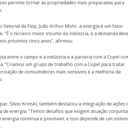
 Isso permite tornar as propriedades mais preparadas para
u
 Setorial da Fiep, João Arthur Mohr, a energia é um fator
de. “É o terceiro maior insumo da indústria, e a demanda dev
nos próximos cinco anos”, afirmou.
ta entre o campo e a indústria e a parceria com a Copel co
ica. “Criamos um grupo de trabalho com a Copel para tratar
orização de consumidores mais sensíveis e a melhoria da
u.
ar, Silvio Krinski, também destacou a integração de ações 
a de energia. “Temos desafios que exigem atuação conjunt
e energia contínua e previsível, e isso depende de um siste
.