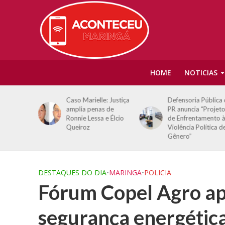
HOME
NOTICIAS
 em queda
Caso Marielle: Justiça
Defensoria Pública
ua após
amplia penas de
PR anuncia “Projet
 Copom
Ronnie Lessa e Élcio
de Enfrentamento 
c
Queiroz
Violência Política d
Gênero”
DESTAQUES DO DIA
•
MARINGA
•
POLICIA
Fórum Copel Agro ap
segurança energétic