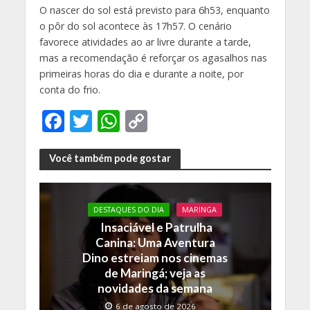
O nascer do sol está previsto para 6h53, enquanto
o pôr do sol acontece às 17h57. O cenário
favorece atividades ao ar livre durante a tarde,
mas a recomendação é reforçar os agasalhos nas
primeiras horas do dia e durante a noite, por
conta do frio.
F
T
W
C
ac
w
h
o
e
itt
at
p
Você também pode gostar
b
er
s
y
o
A
Li
DESTAQUES DO DIA
MARINGA
o
p
n
Insaciável e Patrulha
Canina: Uma Aventura
k
p
k
Dino estreiam nos cinemas
de Maringá; veja as
novidades da semana
6 de agosto de 2026