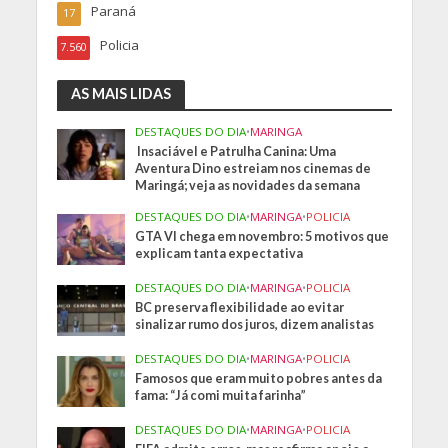
Paraná
17
Policia
7.560
AS MAIS LIDAS
DESTAQUES DO DIA
•
MARINGA
Insaciável e Patrulha Canina: Uma
Aventura Dino estreiam nos cinemas de
Maringá; veja as novidades da semana
DESTAQUES DO DIA
•
MARINGA
•
POLICIA
GTA VI chega em novembro: 5 motivos que
explicam tanta expectativa
DESTAQUES DO DIA
•
MARINGA
•
POLICIA
BC preserva flexibilidade ao evitar
sinalizar rumo dos juros, dizem analistas
DESTAQUES DO DIA
•
MARINGA
•
POLICIA
Famosos que eram muito pobres antes da
fama: “Já comi muita farinha”
DESTAQUES DO DIA
•
MARINGA
•
POLICIA