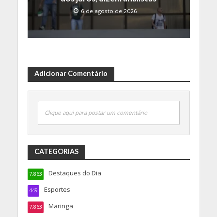
6 de agosto de 2026
Adicionar Comentário
Clique aqui para postar um comentário
CATEGORIAS
Destaques do Dia
7.863
Esportes
449
Maringa
7.863