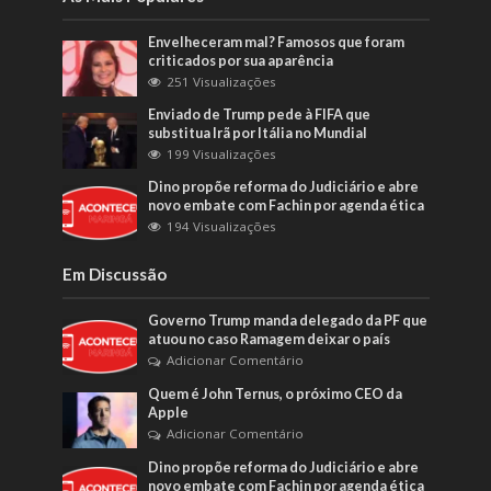
Envelheceram mal? Famosos que foram
criticados por sua aparência
251 Visualizações
Enviado de Trump pede à FIFA que
substitua Irã por Itália no Mundial
199 Visualizações
Dino propõe reforma do Judiciário e abre
novo embate com Fachin por agenda ética
194 Visualizações
Em Discussão
Governo Trump manda delegado da PF que
atuou no caso Ramagem deixar o país
Adicionar Comentário
Quem é John Ternus, o próximo CEO da
Apple
Adicionar Comentário
Dino propõe reforma do Judiciário e abre
novo embate com Fachin por agenda ética