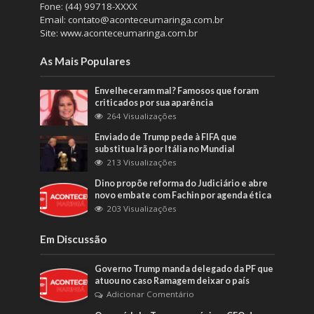
Fone: (44) 99718-XXXX
Email: contato@aconteceumaringa.com.br
Site: www.aconteceumaringa.com.br
As Mais Populares
Envelheceram mal? Famosos que foram
criticados por sua aparência
264 Visualizações
Enviado de Trump pede à FIFA que
substitua Irã por Itália no Mundial
213 Visualizações
Dino propõe reforma do Judiciário e abre
novo embate com Fachin por agenda ética
203 Visualizações
Em Discussão
Governo Trump manda delegado da PF que
atuou no caso Ramagem deixar o país
Adicionar Comentário