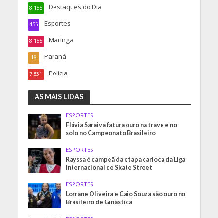
Destaques do Dia
8.155
Esportes
456
Maringa
8.155
Paraná
18
Policia
7.831
AS MAIS LIDAS
ESPORTES
Flávia Saraiva fatura ouro na trave e no
solo no Campeonato Brasileiro
ESPORTES
Rayssa é campeã da etapa carioca da Liga
Internacional de Skate Street
ESPORTES
Lorrane Oliveira e Caio Souza são ouro no
Brasileiro de Ginástica