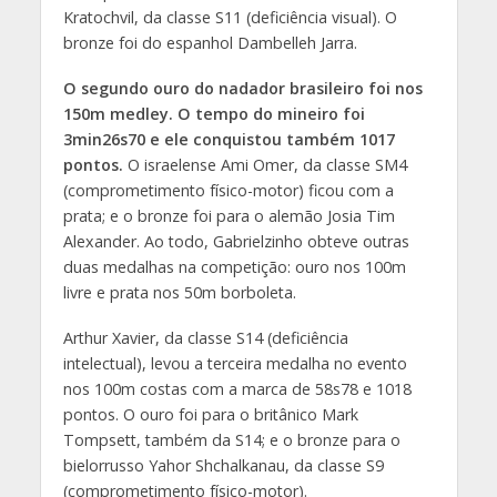
Kratochvil, da classe S11 (deficiência visual). O
bronze foi do espanhol Dambelleh Jarra.
O segundo ouro do nadador brasileiro foi nos
150m medley. O tempo do mineiro foi
3min26s70 e ele conquistou também 1017
pontos.
O israelense Ami Omer, da classe SM4
(comprometimento físico-motor) ficou com a
prata; e o bronze foi para o alemão Josia Tim
Alexander. Ao todo, Gabrielzinho obteve outras
duas medalhas na competição: ouro nos 100m
livre e prata nos 50m borboleta.
Arthur Xavier, da classe S14 (deficiência
intelectual), levou a terceira medalha no evento
nos 100m costas com a marca de 58s78 e 1018
pontos. O ouro foi para o britânico Mark
Tompsett, também da S14; e o bronze para o
bielorrusso Yahor Shchalkanau, da classe S9
(comprometimento físico-motor).