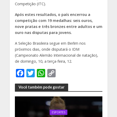
Competição (ITC).
Após estes resultados, o país encerrou a
competição com 19 medalhas: seis ouros,
nove pratas e três bronzes entre adultos e um
ouro nas disputas para jovens.
A Seleção Brasileira segue em Berlim nos
próximos dias, onde disputará o IDM
(Campeonato Alemão Internacional de natação),
de domingo, 10, a terça-feira, 12.
F
T
W
C
ac
w
h
o
e
itt
at
p
Você também pode gostar
b
er
s
y
o
A
Li
o
p
n
ESPORTES