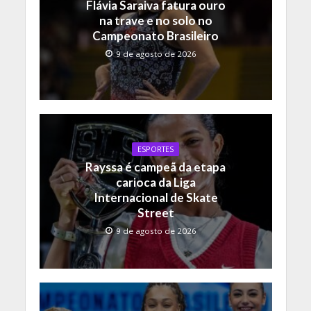
Flávia Saraiva fatura ouro
k
p
k
na trave e no solo no
Campeonato Brasileiro
9 de agosto de 2026
ESPORTES
Rayssa é campeã da etapa
carioca da Liga
Internacional de Skate
Street
9 de agosto de 2026