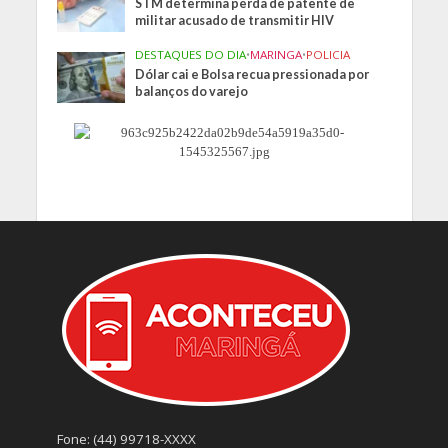
STM determina perda de patente de
militar acusado de transmitir HIV
DESTAQUES DO DIA
•
MARINGA
•
POLICIA
Dólar cai e Bolsa recua pressionada por
balanços do varejo
Fone: (44) 99718-XXXX