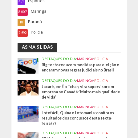
Esportes
451
Maringa
8.007
Paraná
18
Policia
7.692
AS MAIS LIDAS
DESTAQUES DO DIA
•
MARINGA
•
POLICIA
Big techs reduzem medidas para eleição e
encaram novas regras judiciais no Brasil
DESTAQUES DO DIA
•
MARINGA
•
POLICIA
Jacaré, ex-É o Tchan, vira supervisor em
empresa no Canadá: ‘Muito mais qualidade
de vida’
DESTAQUES DO DIA
•
MARINGA
•
POLICIA
Lotofácil, Quina e Lotomania: confira os
resultados dos concursos desta sexta-
feira (7)
DESTAQUES DO DIA
•
MARINGA
•
POLICIA