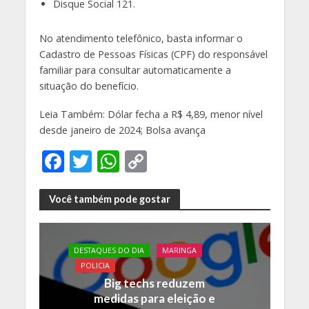
Disque Social 121.
No atendimento telefônico, basta informar o
Cadastro de Pessoas Físicas (CPF) do responsável
familiar para consultar automaticamente a
situação do benefício.
Leia Também: Dólar fecha a R$ 4,89, menor nível
desde janeiro de 2024; Bolsa avança
F
T
W
C
ac
w
h
o
e
itt
at
p
Você também pode gostar
b
er
s
y
o
A
Li
DESTAQUES DO DIA
MARINGA
o
p
n
POLICIA
Big techs reduzem
k
p
k
medidas para eleição e