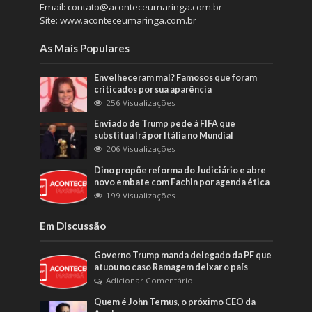
Email: contato@aconteceumaringa.com.br
Site: www.aconteceumaringa.com.br
As Mais Populares
Envelheceram mal? Famosos que foram
criticados por sua aparência
256 Visualizações
Enviado de Trump pede à FIFA que
substitua Irã por Itália no Mundial
206 Visualizações
Dino propõe reforma do Judiciário e abre
novo embate com Fachin por agenda ética
199 Visualizações
Em Discussão
Governo Trump manda delegado da PF que
atuou no caso Ramagem deixar o país
Adicionar Comentário
Quem é John Ternus, o próximo CEO da