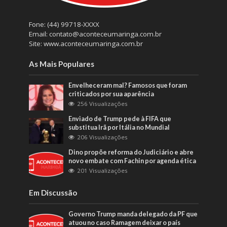
Fone: (44) 99718-XXXX
Email: contato@aconteceumaringa.com.br
Site: www.aconteceumaringa.com.br
As Mais Populares
Envelheceram mal? Famosos que foram
criticados por sua aparência
256 Visualizações
Enviado de Trump pede à FIFA que
substitua Irã por Itália no Mundial
206 Visualizações
Dino propõe reforma do Judiciário e abre
novo embate com Fachin por agenda ética
201 Visualizações
Em Discussão
Governo Trump manda delegado da PF que
atuou no caso Ramagem deixar o país