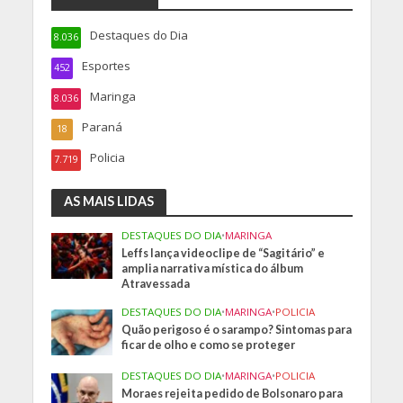
Destaques do Dia
8.036
Esportes
452
Maringa
8.036
Paraná
18
Policia
7.719
AS MAIS LIDAS
DESTAQUES DO DIA
•
MARINGA
Leffs lança videoclipe de “Sagitário” e
amplia narrativa mística do álbum
Atravessada
DESTAQUES DO DIA
•
MARINGA
•
POLICIA
Quão perigoso é o sarampo? Sintomas para
ficar de olho e como se proteger
DESTAQUES DO DIA
•
MARINGA
•
POLICIA
Moraes rejeita pedido de Bolsonaro para