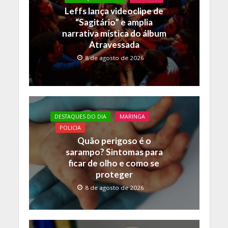
o
p
n
Leffs lança videoclipe de
k
p
k
“Sagitário” e amplia
narrativa mística do álbum
Atravessada
8 de agosto de 2026
DESTAQUES DO DIA
MARINGA
POLICIA
Quão perigoso é o
sarampo? Sintomas para
ficar de olho e como se
proteger
8 de agosto de 2026