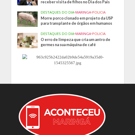
receber visita de filhos no Dia dos Pais
DESTAQUES DO DIA
•
MARINGA
•
POLICIA
Morre porco clonado em projeto da USP
para transplante de órgãos em humanos
DESTAQUES DO DIA
•
MARINGA
•
POLICIA
O erro de limpeza que cria um antro de
germes na sua máquina de café