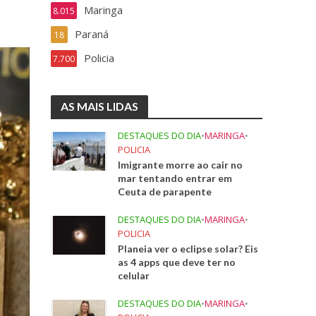
Maringa
8.015
Paraná
18
Policia
7.700
AS MAIS LIDAS
DESTAQUES DO DIA
•
MARINGA
•
POLICIA
Imigrante morre ao cair no
mar tentando entrar em
Ceuta de parapente
DESTAQUES DO DIA
•
MARINGA
•
POLICIA
Planeia ver o eclipse solar? Eis
as 4 apps que deve ter no
celular
DESTAQUES DO DIA
•
MARINGA
•