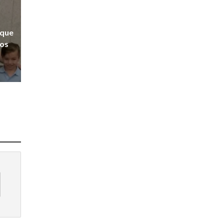
 que
hos