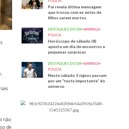
POLICIA
Pai revela última mensagem
que trocou com ex antes de
filhos serem mortos
DESTAQUES DO DIA
•
MARINGA
•
POLICIA
Horóscopo de sábado (8)
es
aponta um dia de encontros e
pequenas surpresas
DESTAQUES DO DIA
•
MARINGA
•
POLICIA
,
Neste sábado 3 signos passam
por um “teste importante” do
universo
nais
al não
rso de