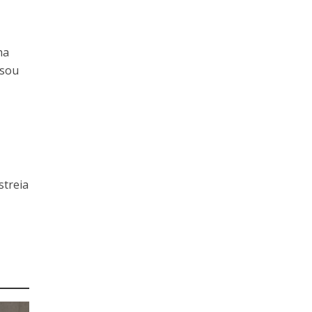
ha
isou
streia