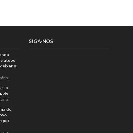
SIGA-NOS
anda
ue atuou
deixar o
tário
s, o
pple
tário
rma do
novo
n por
tário