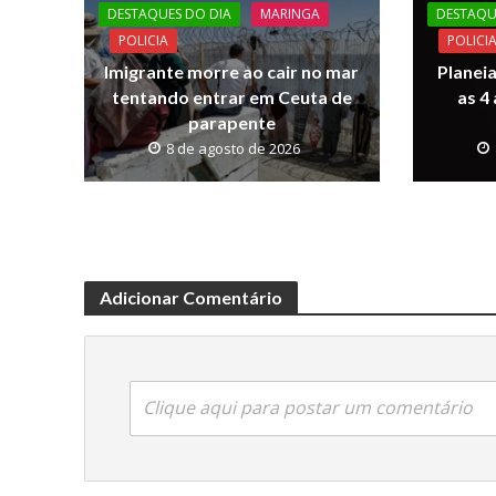
o
A
Li
DESTAQUES DO DIA
MARINGA
DESTAQU
o
p
n
POLICIA
POLICI
k
p
k
Imigrante morre ao cair no mar
Planeia
tentando entrar em Ceuta de
as 4
parapente
8 de agosto de 2026
Adicionar Comentário
Clique aqui para postar um comentário