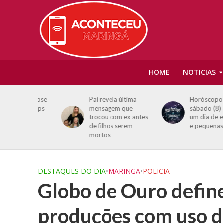
HOME
NOTICIAS
o eclipse
Pai revela última
Horóscopo de
s 4 apps
mensagem que
sábado (8) aponta
r no
trocou com ex antes
um dia de encontro
de filhos serem
e pequenas surpre
mortos
DESTAQUES DO DIA
•
MARINGA
•
POLICIA
Globo de Ouro define
produções com uso de 