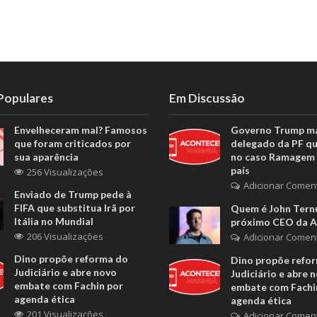
 Populares
Em Discussão
Envelheceram mal? Famosos
Governo Trump m
que foram criticados por
delegado da PF q
sua aparência
no caso Ramagem 
país
256 Visualizações
Adicionar Comen
Enviado de Trump pede à
FIFA que substitua Irã por
Quem é John Ternu
Itália no Mundial
próximo CEO da A
206 Visualizações
Adicionar Comen
Dino propõe reforma do
Dino propõe refo
Judiciário e abre novo
Judiciário e abre 
embate com Fachin por
embate com Fachi
agenda ética
agenda ética
201 Visualizações
Adicionar Comen