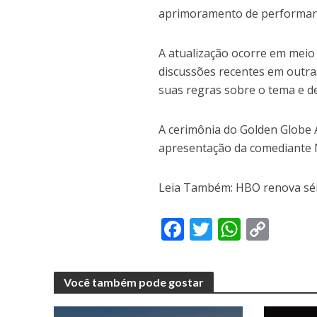
aprimoramento de performanc
A atualização ocorre em meio
discussões recentes em outr
suas regras sobre o tema e dec
A cerimônia do Golden Globe 
apresentação da comediante N
Leia Também: HBO renova sér
F
T
W
C
ac
w
h
o
e
itt
at
p
Você também pode gostar
b
er
s
y