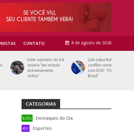
8 de agosto de 2026
NISTAS
CONTATO
Líder supremo do Irã
Lula culpa Rubio por
estaria “em estado
conflito comercial
extremamente
com EUA: “Odeia o
crítico”
Brasil”
CATEGORIAS
Destaques do Dia
8.015
Esportes
451