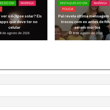
ES DO DIA
MARINGA
DESTAQUES DO DIA
MARINGA
A
POLICIA
 ver o eclipse solar? Eis
Pai revela última mensagem
 apps que deve ter no
trocou com ex antes de fil
celular
serem mortos
8 de agosto de 2026
8 de agosto de 2026