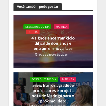
ac
w
h
o
e
itt
at
p
Você também pode gostar
b
er
s
y
o
A
Li
DESTAQUES DO DIA
MARINGA
o
p
n
POLICIA
k
p
k
4 signos encerram ciclo
difícil de dois anos e
entram em nova fase
10 de agosto de 2026
DESTAQUES DO DIA
MARINGA
Silvio Barros agradece
professores e projeta
nota de Maringá para o
próximo Ideb: