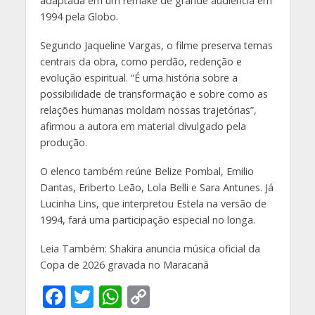
adaptada em um remake de grande audiência em
1994 pela Globo.
Segundo Jaqueline Vargas, o filme preserva temas
centrais da obra, como perdão, redenção e
evolução espiritual. “É uma história sobre a
possibilidade de transformação e sobre como as
relações humanas moldam nossas trajetórias”,
afirmou a autora em material divulgado pela
produção.
O elenco também reúne Belize Pombal, Emilio
Dantas, Eriberto Leão, Lola Belli e Sara Antunes. Já
Lucinha Lins, que interpretou Estela na versão de
1994, fará uma participação especial no longa.
Leia Também: Shakira anuncia música oficial da
Copa de 2026 gravada no Maracanã
F
T
W
C