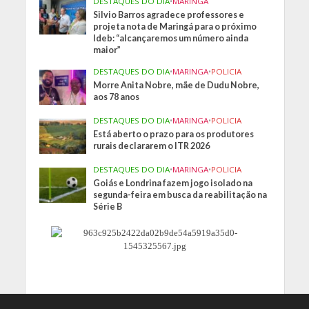
DESTAQUES DO DIA
•
MARINGA
Silvio Barros agradece professores e
projeta nota de Maringá para o próximo
Ideb: “alcançaremos um número ainda
maior”
DESTAQUES DO DIA
•
MARINGA
•
POLICIA
Morre Anita Nobre, mãe de Dudu Nobre,
aos 78 anos
DESTAQUES DO DIA
•
MARINGA
•
POLICIA
Está aberto o prazo para os produtores
rurais declararem o ITR 2026
DESTAQUES DO DIA
•
MARINGA
•
POLICIA
Goiás e Londrina fazem jogo isolado na
segunda-feira em busca da reabilitação na
Série B