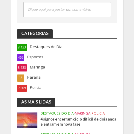
Clique aqui para postar um comentário
CATEGORIAS
Destaques do Dia
8.133
Esportes
456
Maringa
8.133
Paraná
18
Policia
7.809
AS MAIS LIDAS
DESTAQUES DO DIA
•
MARINGA
•
POLICIA
4 signos encerram ciclo difícil de dois anos
e entram em nova fase