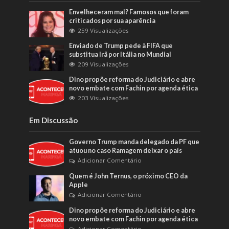
Envelheceram mal? Famosos que foram
criticados por sua aparência
259 Visualizações
Enviado de Trump pede à FIFA que
substitua Irã por Itália no Mundial
209 Visualizações
Dino propõe reforma do Judiciário e abre
novo embate com Fachin por agenda ética
203 Visualizações
Em Discussão
Governo Trump manda delegado da PF que
atuou no caso Ramagem deixar o país
Adicionar Comentário
Quem é John Ternus, o próximo CEO da
Apple
Adicionar Comentário
Dino propõe reforma do Judiciário e abre
novo embate com Fachin por agenda ética
Adicionar Comentário