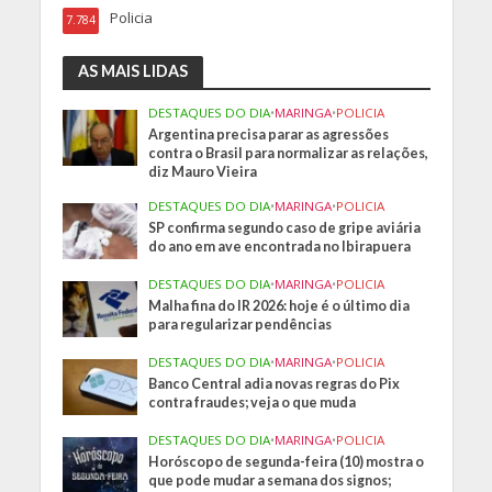
Policia
7.784
AS MAIS LIDAS
DESTAQUES DO DIA
•
MARINGA
•
POLICIA
Argentina precisa parar as agressões
contra o Brasil para normalizar as relações,
diz Mauro Vieira
DESTAQUES DO DIA
•
MARINGA
•
POLICIA
SP confirma segundo caso de gripe aviária
do ano em ave encontrada no Ibirapuera
DESTAQUES DO DIA
•
MARINGA
•
POLICIA
Malha fina do IR 2026: hoje é o último dia
para regularizar pendências
DESTAQUES DO DIA
•
MARINGA
•
POLICIA
Banco Central adia novas regras do Pix
contra fraudes; veja o que muda
DESTAQUES DO DIA
•
MARINGA
•
POLICIA
Horóscopo de segunda-feira (10) mostra o
que pode mudar a semana dos signos;