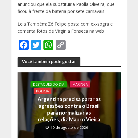
anunciou que ela substituiria Paolla Oliveira, que
ficou à frente da bateria por sete carnavais.
Leia Também: Zé Felipe posta com ex-sogra e
comenta fotos de Virginia Fonseca na web
F
T
W
C
ac
w
h
o
e
itt
at
p
Você também pode gostar
b
er
s
y
o
A
Li
DESTAQUES DO DIA
MARINGA
o
p
n
POLICIA
Argentina precisa parar as
k
p
k
agressões contra o Brasil
para normalizar as
relações, diz Mauro Vieira
10 de agosto de 2026