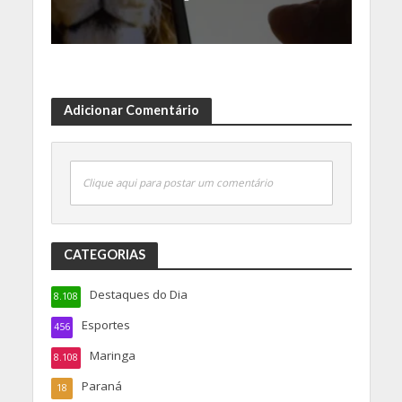
Adicionar Comentário
Clique aqui para postar um comentário
CATEGORIAS
Destaques do Dia
8.108
Esportes
456
Maringa
8.108
Paraná
18