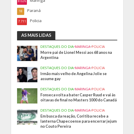
Maringa
8.026
Paraná
18
Policia
7.711
AS MAIS LIDAS
DESTAQUES DO DIA
•
MARINGA
•
POLICIA
Morre pai de Lionel Messi aos 68 anos na
Argentina
DESTAQUES DO DIA
•
MARINGA
•
POLICIA
Irmão mais velho de Angelina Jolie se
assume gay
DESTAQUES DO DIA
•
MARINGA
•
POLICIA
Fonseca volta a bater Casper Ruud e vai às
oitavas de final no Masters 1000 do Canadá
DESTAQUES DO DIA
•
MARINGA
•
POLICIA
Em busca da reação, Coritiba recebe a
lanterna Chapecoense para encerrar jejum
no Couto Pereira