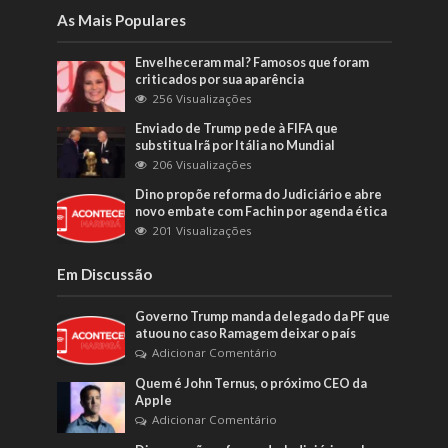
As Mais Populares
Envelheceram mal? Famosos que foram
criticados por sua aparência
256 Visualizações
Enviado de Trump pede à FIFA que
substitua Irã por Itália no Mundial
206 Visualizações
Dino propõe reforma do Judiciário e abre
novo embate com Fachin por agenda ética
201 Visualizações
Em Discussão
Governo Trump manda delegado da PF que
atuou no caso Ramagem deixar o país
Adicionar Comentário
Quem é John Ternus, o próximo CEO da
Apple
Adicionar Comentário