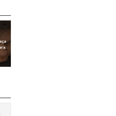
eça
ara