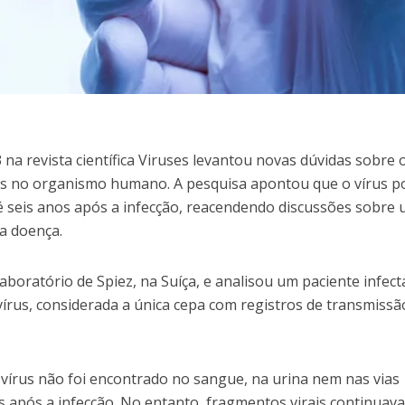
na revista científica Viruses levantou novas dúvidas sobre 
 no organismo humano. A pesquisa apontou que o vírus p
 seis anos após a infecção, reacendendo discussões sobre
a doença.
aboratório de Spiez, na Suíça, e analisou um paciente infec
írus, considerada a única cepa com registros de transmissã
vírus não foi encontrado no sangue, na urina nem nas vias
s após a infecção. No entanto, fragmentos virais continuav