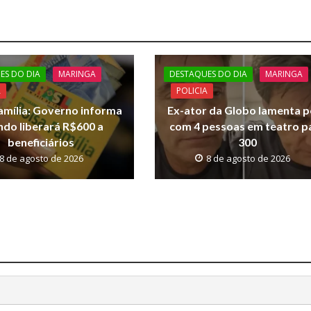
ES DO DIA
MARINGA
DESTAQUES DO DIA
MARINGA
A
POLICIA
amília: Governo informa
Ex-ator da Globo lamenta p
do liberará R$600 a
com 4 pessoas em teatro p
beneficiários
300
8 de agosto de 2026
8 de agosto de 2026