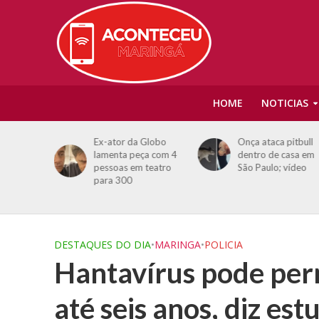
HOME
NOTICIAS
a:
Ex-ator da Globo
Onça ataca pitbull
forma
lamenta peça com 4
dentro de casa em
rará
pessoas em teatro
São Paulo; vídeo
eficiários
para 300
DESTAQUES DO DIA
•
MARINGA
•
POLICIA
Hantavírus pode pe
até seis anos, diz est