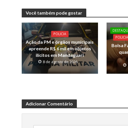
ac
w
h
o
e
itt
at
p
Você também pode gostar
b
er
s
y
o
A
Li
DESTAQU
o
p
n
POLICIA
POLICI
Ação da PM e órgãos municipais
k
p
k
Bolsa F
apreende R$ 6 mil em objetos
quan
ilícitos em Mandaguari
8 de agosto de 2026
Adicionar Comentário