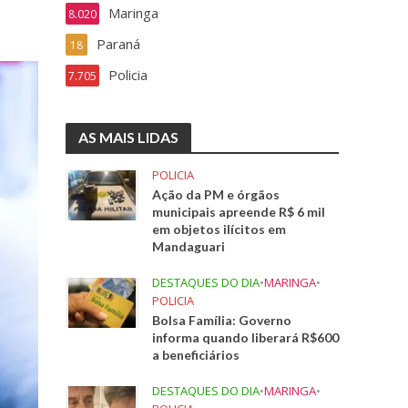
Maringa
8.020
Paraná
18
Policia
7.705
AS MAIS LIDAS
POLICIA
Ação da PM e órgãos
municipais apreende R$ 6 mil
em objetos ilícitos em
Mandaguari
DESTAQUES DO DIA
•
MARINGA
•
POLICIA
Bolsa Família: Governo
informa quando liberará R$600
a beneficiários
DESTAQUES DO DIA
•
MARINGA
•