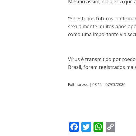
Mesmo assim, ela alerta que a
“Se estudos futuros confirma
sexualmente muitos anos após
como uma importante via secu
Vírus é transmitido por roedor
Brasil, foram registrados mai
Folhapress | 08:15 – 07/05/2026
F
T
W
C