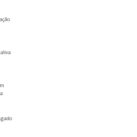
pação
aliva
um
 a
ngado