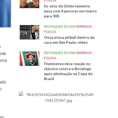
POLICIA
Ex-ator da Globo lamenta
peça com 4 pessoas em teatro
para 300
DESTAQUES DO DIA
•
MARINGA
•
POLICIA
Onça ataca pitbull dentro de
casa em São Paulo; vídeo
o
DESTAQUES DO DIA
•
MARINGA
•
ode
POLICIA
 uma
Fluminense mira reação no
clássico contra o Botafogo
após eliminação na Copa do
Brasil
tado
o
am