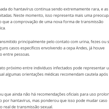
mada do hantavírus continua sendo extremamente rara, e as
imitadas. Neste momento, isso representa mais uma preocu
a do que a comprovação de uma nova forma de transmissão
ica.
ansmitido principalmente pelo contato com urina, fezes ou s
guns casos específicos envolvendo a cepa Andes, já houve
o entre pessoas.
tato próximo entre indivíduos infectados pode representar 
 qual algumas orientações médicas recomendam cautela após
u que ainda não há recomendações oficiais para uso prolo
ão por hantavírus, mas ponderou que isso pode mudar caso
o real de transmissão sexual.