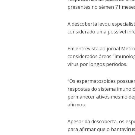
presentes no sêmen 71 meses
A descoberta levou especialis
considerado uma possível inf
Em entrevista ao jornal Metro
considerados áreas “imunolog
vírus por longos períodos.
“Os espermatozoides possuem
respostas do sistema imunoló
permanecer ativos mesmo dep
afirmou.
Apesar da descoberta, os espe
para afirmar que o hantavíru