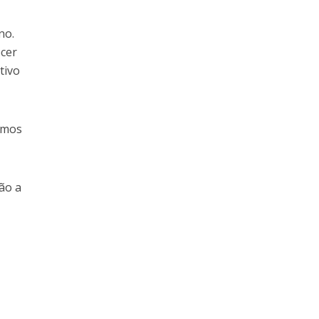
no.
cer
tivo
emos
ção a