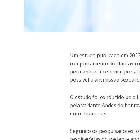
U
m estudo publicado em 2023 
comportamento do Hantavírus
permanecer no sêmen por até
possível transmissão sexual d
O estudo foi conduzido pelo L
pela variante Andes do hantav
entre humanos.
Segundo os pesquisadores, o 
respiratórias do paciente ano