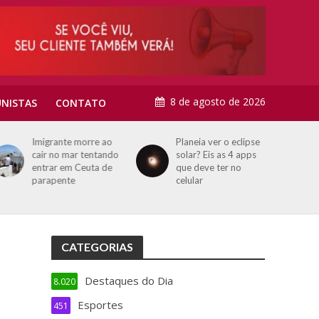
8 de agosto de 2026
NISTAS
CONTATO
Imigrante morre ao
Planeia ver o eclipse
cair no mar tentando
solar? Eis as 4 apps
entrar em Ceuta de
que deve ter no
parapente
celular
CATEGORIAS
Destaques do Dia
8.020
Esportes
451