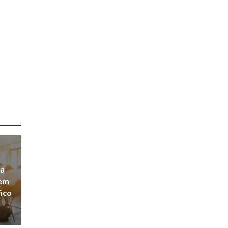
ca
sem
fico