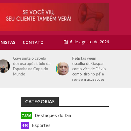
6 de agosto de 2026
NISTAS
CONTATO
Gavi pinta o cabelo
Petistas veem
de rosa após título da
escolha de Gaspar
Espanha na Copa do
como vice de Flávio
Mundo
como ‘tiro no pé’ e
revivem acusações
CATEGORIAS
Destaques do Dia
7.856
Esportes
449