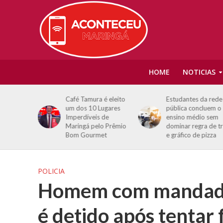
HOME
NOTICIAS
stiga
Café Tamura é eleito
Estudantes da rede
dvogado
um dos 10 Lugares
pública concluem o
estrada
Imperdíveis de
ensino médio sem
im (SP)
Maringá pelo Prêmio
dominar regra de t
Bom Gourmet
e gráfico de pizza
POLICIA
Homem com mandado 
é detido após tentar