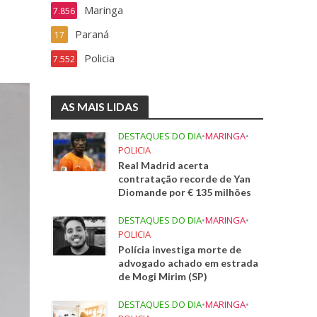
Maringa
7.856
Paraná
17
Policia
7.552
AS MAIS LIDAS
DESTAQUES DO DIA
•
MARINGA
•
POLICIA
Real Madrid acerta
contratação recorde de Yan
Diomande por € 135 milhões
DESTAQUES DO DIA
•
MARINGA
•
POLICIA
Polícia investiga morte de
advogado achado em estrada
de Mogi Mirim (SP)
DESTAQUES DO DIA
•
MARINGA
•