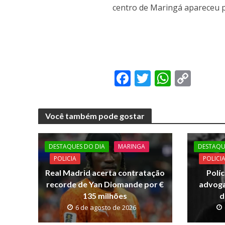
centro de Maringá apareceu 
F
T
W
C
ac
w
h
o
e
itt
at
p
Você também pode gostar
b
er
s
y
o
A
Li
DESTAQUES DO DIA
MARINGA
DESTAQU
o
p
n
POLICIA
POLICI
k
p
k
Real Madrid acerta contratação
Políc
recorde de Yan Diomande por €
advoga
135 milhões
d
6 de agosto de 2026