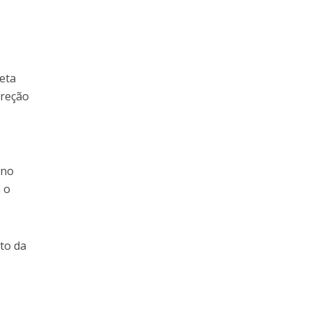
seta
ireção
 no
 o
nto da