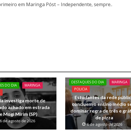
primeiro em Maringa Póst – Independente, sempre..
DESTAQUES DO DIA
MARINGA
ES DO DIA
MARINGA
POLICIA
A
Estudantes da rede públi
ia investiga morte de
concluem o ensino médio 
do achado em estrada
dominar regra de três e grá
e Mogi Mirim (SP)
de pizza
6 de agosto de 2026
6 de agosto de 2026