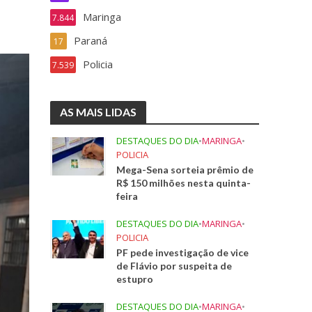
Maringa
7.844
Paraná
17
Policia
7.539
AS MAIS LIDAS
DESTAQUES DO DIA
•
MARINGA
•
POLICIA
Mega-Sena sorteia prêmio de
R$ 150 milhões nesta quinta-
feira
DESTAQUES DO DIA
•
MARINGA
•
POLICIA
PF pede investigação de vice
de Flávio por suspeita de
estupro
DESTAQUES DO DIA
•
MARINGA
•