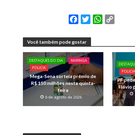
F
T
W
C
ac
w
h
o
e
itt
at
p
Você também pode gostar
b
er
s
y
o
A
Li
DESTAQUES DO DIA
MARINGA
o
p
n
DESTAQU
POLICIA
POLICI
k
p
k
Mega-Sena sorteia prêmio de
PF pede
R$ 150 milhões nesta quinta-
Flávio 
feira
6 de agosto de 2026