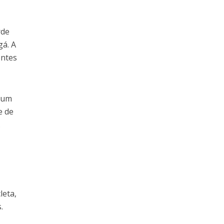
rde
gá. A
entes
a um
e de
.
leta,
.