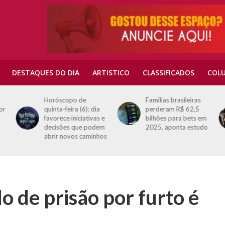
DESTAQUES DO DIA
ARTISTICO
CLASSIFICADOS
COLU
Horóscopo de
Famílias brasileiras
or
quinta-feira (6): dia
perderam R$ 62,5
favorece iniciativas e
bilhões para bets em
decisões que podem
2025, aponta estudo
abrir novos caminhos
de prisão por furto é