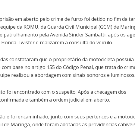
ão em aberto pelo crime de furto foi detido no fim da ta
a equipe da ROMU, da Guarda Civil Municipal (GCM) de Marin
 patrulhamento pela Avenida Sincler Sambatti, após os ag
 Honda Twister e realizarem a consulta do veículo.
ardas constataram que o proprietário da motocicleta possuí
com base no artigo 155 do Código Penal, que trata do crim
equipe realizou a abordagem com sinais sonoros e luminosos
cito foi encontrado com o suspeito. Após a checagem dos
 confirmada e também a ordem judicial em aberto.
o e foi encaminhado, junto com seus pertences e a motocic
vil de Maringá, onde foram adotadas as providências cabíveis