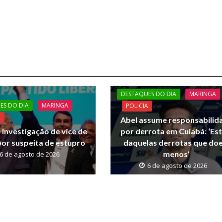
DESTAQUES DO DIA
MARINGA
ES DO DIA
MARINGA
POLICIA
A
Abel assume responsabilid
 investigação de vice de
por derrota em Cuiabá: ‘Est
por suspeita de estupro
daquelas derrotas que do
menos’
6 de agosto de 2026
6 de agosto de 2026