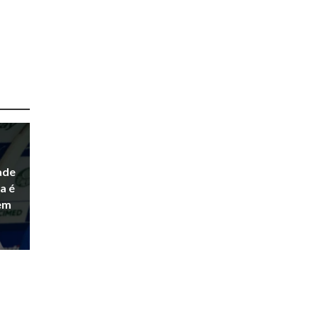
ade
a é
em