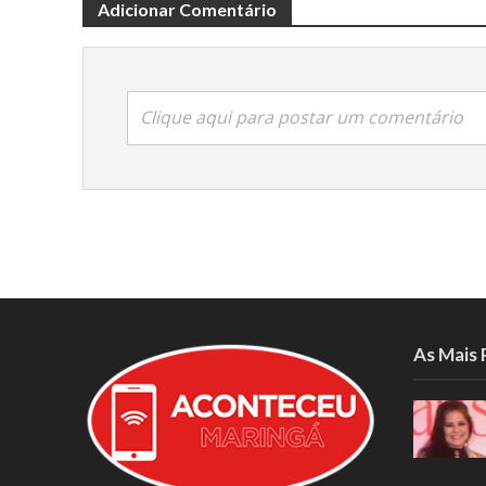
Adicionar Comentário
Clique aqui para postar um comentário
As Mais