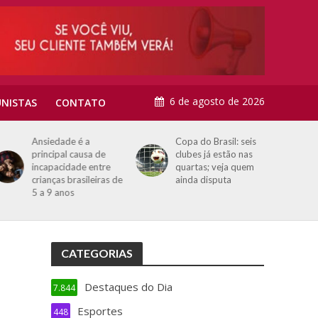
6 de agosto de 2026
NISTAS
CONTATO
Ansiedade é a
Copa do Brasil: seis
principal causa de
clubes já estão nas
incapacidade entre
quartas; veja quem
crianças brasileiras de
ainda disputa
5 a 9 anos
CATEGORIAS
Destaques do Dia
7.844
Esportes
448