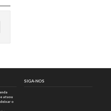
SIGA-NOS
anda
ue atuou
deixar o