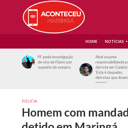
HOME
NOTICIAS
sorteia
PF pede investigação
Abel assume
R$ 150
de vice de Flávio por
responsabilidade p
ta quinta-
suspeita de estupro
derrota em Cuiabá:
‘Esta é daquelas
derrotas que doem
menos’
POLICIA
Homem com mandado 
detido em Maringá