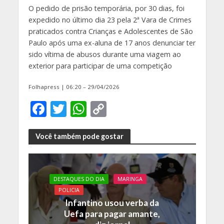
O pedido de prisão temporária, por 30 dias, foi
expedido no último dia 23 pela 2ª Vara de Crimes
praticados contra Crianças e Adolescentes de São
Paulo após uma ex-aluna de 17 anos denunciar ter
sido vítima de abusos durante uma viagem ao
exterior para participar de uma competição
Folhapress | 06:20 – 29/04/2026
F
T
W
C
ac
w
h
o
e
itt
at
p
Você também pode gostar
b
er
s
y
o
A
Li
DESTAQUES DO DIA
MARINGA
o
p
n
POLICIA
k
p
k
Infantino usou verba da
Uefa para pagar amante,