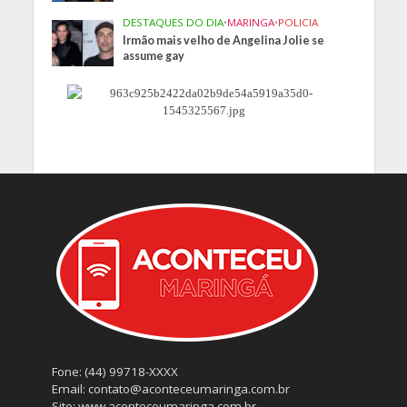
DESTAQUES DO DIA
•
MARINGA
•
POLICIA
Irmão mais velho de Angelina Jolie se
assume gay
Fone: (44) 99718-XXXX
Email: contato@aconteceumaringa.com.br
Site: www.aconteceumaringa.com.br