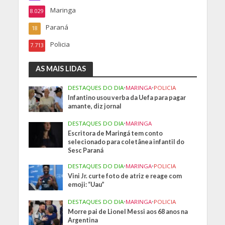
Maringa
8.029
Paraná
18
Policia
7.713
AS MAIS LIDAS
DESTAQUES DO DIA
•
MARINGA
•
POLICIA
Infantino usou verba da Uefa para pagar
amante, diz jornal
DESTAQUES DO DIA
•
MARINGA
Escritora de Maringá tem conto
selecionado para coletânea infantil do
Sesc Paraná
DESTAQUES DO DIA
•
MARINGA
•
POLICIA
Vini Jr. curte foto de atriz e reage com
emoji: “Uau”
DESTAQUES DO DIA
•
MARINGA
•
POLICIA
Morre pai de Lionel Messi aos 68 anos na
Argentina