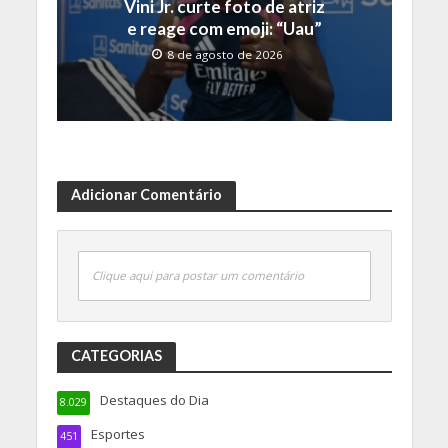
Vini Jr. curte foto de atriz
e reage com emoji: “Uau”
8 de agosto de 2026
Adicionar Comentário
Clique aqui para postar um comentário
CATEGORIAS
Destaques do Dia
8.029
Esportes
451