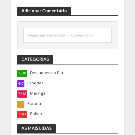
Adicionar Comentário
Clique aqui para postar um comentário
CATEGORIAS
Destaques do Dia
7.818
Esportes
447
Maringa
7.818
Paraná
17
Policia
7.514
AS MAIS LIDAS