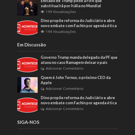
Enviado de Trump pede à FIFA que
substitua Irã por Itália no Mundial
199 Visualizações
Dino propõe reforma do Judiciário e abre
novo embate com Fachin por agenda ética
194 Visualizações
Em Discussão
Governo Trump manda delegado da PF que
atuou no caso Ramagem deixar o país
Adicionar Comentário
Quem é John Ternus, o próximo CEO da
Apple
Adicionar Comentário
Dino propõe reforma do Judiciário e abre
novo embate com Fachin por agenda ética
Adicionar Comentário
SIGA-NOS