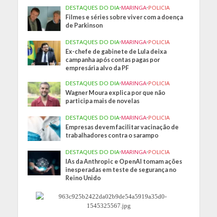
DESTAQUES DO DIA
•
MARINGA
•
POLICIA
Filmes e séries sobre viver com a doença
de Parkinson
DESTAQUES DO DIA
•
MARINGA
•
POLICIA
Ex-chefe de gabinete de Lula deixa
campanha após contas pagas por
empresária alvo da PF
DESTAQUES DO DIA
•
MARINGA
•
POLICIA
Wagner Moura explica por que não
participa mais de novelas
DESTAQUES DO DIA
•
MARINGA
•
POLICIA
Empresas devem facilitar vacinação de
trabalhadores contra o sarampo
DESTAQUES DO DIA
•
MARINGA
•
POLICIA
IAs da Anthropic e OpenAI tomam ações
inesperadas em teste de segurança no
Reino Unido