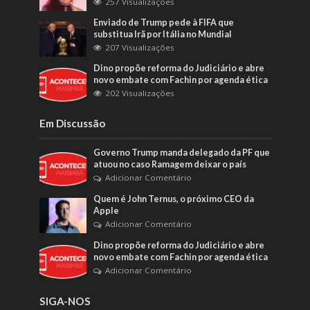
257 Visualizações
Enviado de Trump pede à FIFA que
substitua Irã por Itália no Mundial
207 Visualizações
Dino propõe reforma do Judiciário e abre
novo embate com Fachin por agenda ética
202 Visualizações
Em Discussão
Governo Trump manda delegado da PF que
atuou no caso Ramagem deixar o país
Adicionar Comentário
Quem é John Ternus, o próximo CEO da
Apple
Adicionar Comentário
Dino propõe reforma do Judiciário e abre
novo embate com Fachin por agenda ética
Adicionar Comentário
SIGA-NOS