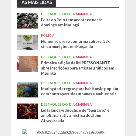
AS MAIS LIDAS
DESTAQUES DO DIA
•
MARINGA
Feira do Rolo tem acontece neste
domingo em Maringá
POLICIA
Homem é preso com arma calibre .38 e
cinco munições em Paiçandu
DESTAQUES DO DIA
•
MARINGA
Primeira edição da IM.PRESSONANTE
abre inscrições para artistas gráficos em
Maringá
DESTAQUES DO DIA
•
MARINGA
Maringá cria regras para habitação popular
com contrapartidas urbanas e ambientais
DESTAQUES DO DIA
•
MARINGA
Leffs lança videoclipe de “Sagitário” e
amplia narrativa mística do álbum
Atravessada