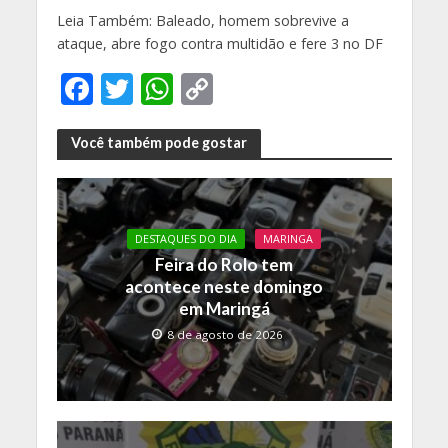
Leia Também: Baleado, homem sobrevive a
ataque, abre fogo contra multidão e fere 3 no DF
F
T
W
C
ac
w
h
o
e
itt
at
p
Você também pode gostar
b
er
s
y
o
A
Li
o
p
n
DESTAQUES DO DIA
MARINGA
Feira do Rolo tem
k
p
k
acontece neste domingo
em Maringá
8 de agosto de 2026