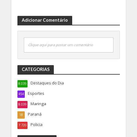
Adicionar Comentário
Clique aqui para postar um comentário
CATEGORIAS
Destaques do Dia
8.039
Esportes
454
Maringa
8.039
Paraná
18
Policia
7.720