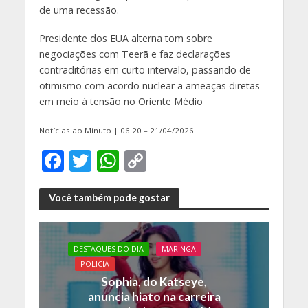
de uma recessão.
Presidente dos EUA alterna tom sobre
negociações com Teerã e faz declarações
contraditórias em curto intervalo, passando de
otimismo com acordo nuclear a ameaças diretas
em meio à tensão no Oriente Médio
Notícias ao Minuto | 06:20 – 21/04/2026
F
T
W
C
ac
w
h
o
e
itt
at
p
Você também pode gostar
b
er
s
y
o
A
Li
DESTAQUES DO DIA
MARINGA
o
p
n
POLICIA
Sophia, do Katseye,
k
p
k
anuncia hiato na carreira