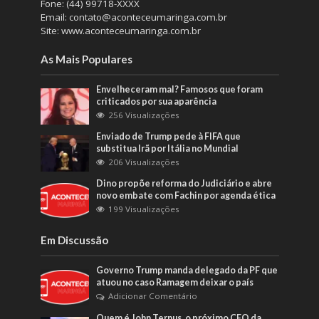
Fone: (44) 99718-XXXX
Email: contato@aconteceumaringa.com.br
Site: www.aconteceumaringa.com.br
As Mais Populares
Envelheceram mal? Famosos que foram
criticados por sua aparência
256 Visualizações
Enviado de Trump pede à FIFA que
substitua Irã por Itália no Mundial
206 Visualizações
Dino propõe reforma do Judiciário e abre
novo embate com Fachin por agenda ética
199 Visualizações
Em Discussão
Governo Trump manda delegado da PF que
atuou no caso Ramagem deixar o país
Adicionar Comentário
Quem é John Ternus, o próximo CEO da