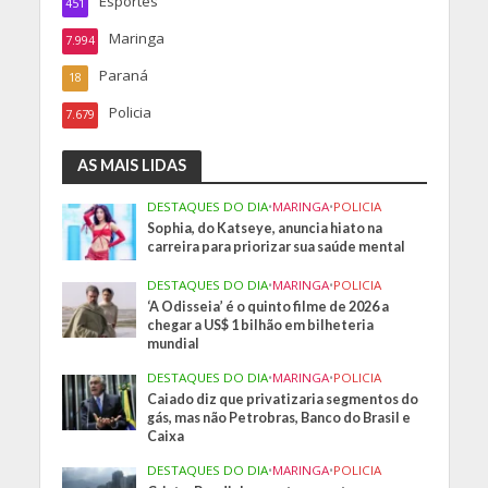
Esportes
451
Maringa
7.994
Paraná
18
Policia
7.679
AS MAIS LIDAS
DESTAQUES DO DIA
•
MARINGA
•
POLICIA
Sophia, do Katseye, anuncia hiato na
carreira para priorizar sua saúde mental
DESTAQUES DO DIA
•
MARINGA
•
POLICIA
‘A Odisseia’ é o quinto filme de 2026 a
chegar a US$ 1 bilhão em bilheteria
mundial
DESTAQUES DO DIA
•
MARINGA
•
POLICIA
Caiado diz que privatizaria segmentos do
gás, mas não Petrobras, Banco do Brasil e
Caixa
DESTAQUES DO DIA
•
MARINGA
•
POLICIA