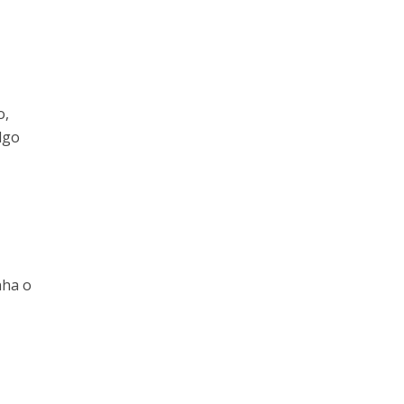
o,
lgo
nha o