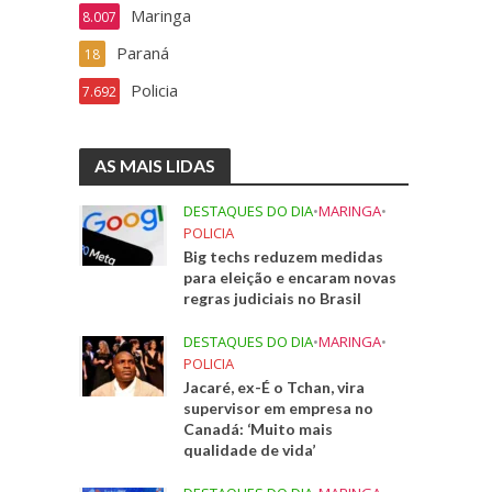
Maringa
8.007
Paraná
18
Policia
7.692
AS MAIS LIDAS
DESTAQUES DO DIA
•
MARINGA
•
POLICIA
Big techs reduzem medidas
para eleição e encaram novas
regras judiciais no Brasil
DESTAQUES DO DIA
•
MARINGA
•
POLICIA
Jacaré, ex-É o Tchan, vira
supervisor em empresa no
Canadá: ‘Muito mais
qualidade de vida’