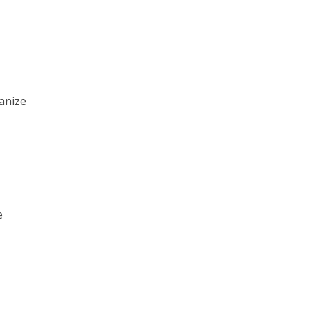
anize
e