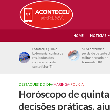
HOME
NOTICIAS
 o Tchan,
Lotofácil, Quina e
STM determina
isor em
Lotomania: confira os
perda de patente d
 Canadá:
resultados dos
militar acusado de
concursos desta
transmitir HIV
e vida’
sexta-feira (7)
DESTAQUES DO DIA
•
MARINGA
•
POLICIA
Horóscopo de quinta-f
decisões práticas, aju