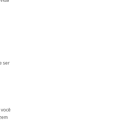
vida
e ser
 você
azem