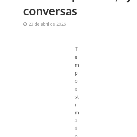
conversas
23 de abril de 2026
T
e
m
p
o
e
st
i
m
a
d
o