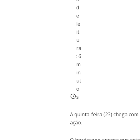
d
e
le
it
u
ra
:
6
m
in
ut
o
s
A quinta-feira (23) chega com
ação.