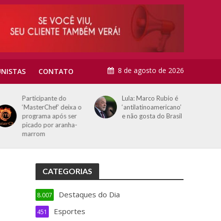
8 de agosto de 2026
NISTAS
CONTATO
Participante do
Lula: Marco Rubio é
‘MasterChef’ deixa o
‘antilatinoamericano’
programa após ser
e não gosta do Brasil
picado por aranha-
marrom
CATEGORIAS
Destaques do Dia
8.007
Esportes
451