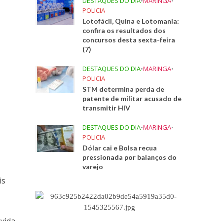
DESTAQUES DO DIA
•
MARINGA
•
POLICIA
Lotofácil, Quina e Lotomania:
confira os resultados dos
concursos desta sexta-feira
(7)
DESTAQUES DO DIA
•
MARINGA
•
POLICIA
STM determina perda de
patente de militar acusado de
transmitir HIV
DESTAQUES DO DIA
•
MARINGA
•
POLICIA
Dólar cai e Bolsa recua
pressionada por balanços do
varejo
is