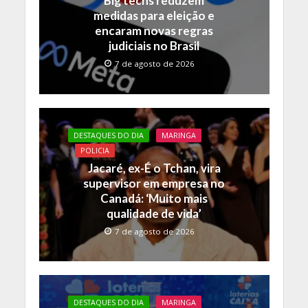
Big techs reduzem
k
p
k
medidas para eleição e
encaram novas regras
judiciais no Brasil
7 de agosto de 2026
DESTAQUES DO DIA
MARINGA
POLICIA
Jacaré, ex-É o Tchan, vira
supervisor em empresa no
Canadá: ‘Muito mais
qualidade de vida’
7 de agosto de 2026
DESTAQUES DO DIA
MARINGA