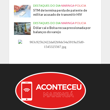
DESTAQUES DO DIA
•
MARINGA
•
POLICIA
STM determina perda de patente de
militar acusado de transmitir HIV
DESTAQUES DO DIA
•
MARINGA
•
POLICIA
Dólar cai e Bolsa recua pressionada por
balanços do varejo