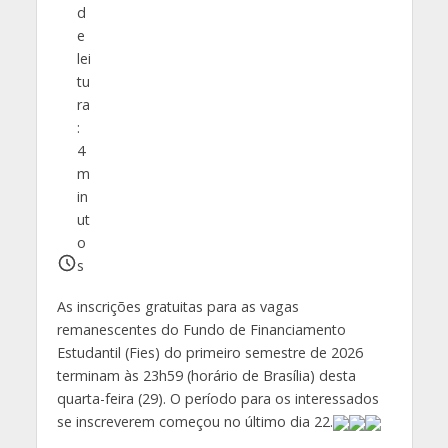
d
e
lei
tu
ra
:
4
m
in
ut
o
s
As inscrições gratuitas para as vagas
remanescentes do Fundo de Financiamento
Estudantil (Fies) do primeiro semestre de 2026
terminam às 23h59 (horário de Brasília) desta
quarta-feira (29). O período para os interessados
se inscreverem começou no último dia 22.