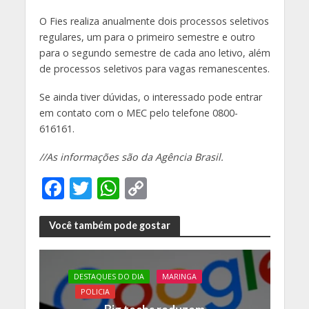
O Fies realiza anualmente dois processos seletivos
regulares, um para o primeiro semestre e outro
para o segundo semestre de cada ano letivo, além
de processos seletivos para vagas remanescentes.
Se ainda tiver dúvidas, o interessado pode entrar
em contato com o MEC pelo telefone 0800-
616161.
//As informações são da Agência Brasil.
F
T
W
C
ac
w
h
o
e
itt
at
p
Você também pode gostar
b
er
s
y
o
A
Li
DESTAQUES DO DIA
MARINGA
o
p
n
POLICIA