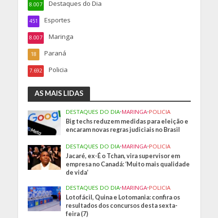
Destaques do Dia
8.007
Esportes
451
Maringa
8.007
Paraná
18
Policia
7.692
AS MAIS LIDAS
DESTAQUES DO DIA
•
MARINGA
•
POLICIA
Big techs reduzem medidas para eleição e
encaram novas regras judiciais no Brasil
DESTAQUES DO DIA
•
MARINGA
•
POLICIA
Jacaré, ex-É o Tchan, vira supervisor em
empresa no Canadá: ‘Muito mais qualidade
de vida’
DESTAQUES DO DIA
•
MARINGA
•
POLICIA
Lotofácil, Quina e Lotomania: confira os
resultados dos concursos desta sexta-
feira (7)