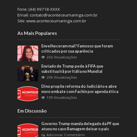
Fone: (44) 99718-XXXX
Email: contato@aconteceumaringa.com.br
Site: www.aconteceumaringa.com.br
As Mais Populares
Envelheceram mal? Famosos que foram
criticados por sua aparência
256 Visualizações
Enviado de Trump pede à FIFA que
substitua Irã por Itália no Mundial
206 Visualizações
Dino propõe reforma do Judiciário e abre
novo embate com Fachin por agenda ética
199 Visualizações
Em Discussão
Governo Trump manda delegado da PF que
atuou no caso Ramagem deixar o país
Adicionar Comentário