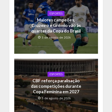
o
A
Li
o
p
n
ESPORTES
Maiores campeões,
k
p
k
Cruzeiro e Grêmio vão às
quartas da Copa do Brasil
5 de agosto de 2026
ESPORTES
CBF reforça paralisação
das competições durante
Copa Feminina em 2027
5 de agosto de 2026