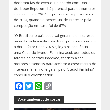
declaram fãs do evento. De acordo com Danilo,
do Ibope Repucom, há potencial para os números
crescerem até 2027 e, quem sabe, superarem os
de 2014, quando o percentual de interesse pela
competição em casa foi de 67%.
“O Brasil ser o país-sede vai gerar maior interesse
natural e pela ampla cobertura que teremos no dia
a dia. O fator Copa 2026 e, logo na sequência,
uma Copa do Mundo Feminina aqui, por todos os
fatores de contato imediato, tendem a ser
motores essenciais para acelerar o crescimento do
interesse feminino, e geral, pelo futebol feminino”,
concluiu o coordenador.
F
T
W
C
ac
w
h
o
e
itt
at
p
Você também pode gostar
b
er
s
y