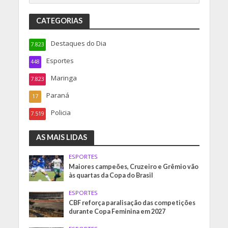
CATEGORIAS
Destaques do Dia
7.823
Esportes
448
Maringa
7.823
Paraná
17
Policia
7.519
AS MAIS LIDAS
ESPORTES
Maiores campeões, Cruzeiro e Grêmio vão
às quartas da Copa do Brasil
ESPORTES
CBF reforça paralisação das competições
durante Copa Feminina em 2027