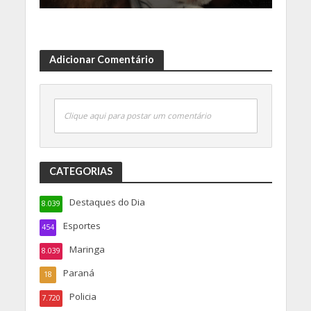
Adicionar Comentário
Clique aqui para postar um comentário
CATEGORIAS
Destaques do Dia
8.039
Esportes
454
Maringa
8.039
Paraná
18
Policia
7.720