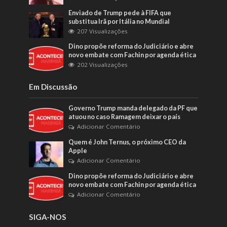
Enviado de Trump pede à FIFA que
substitua Irã por Itália no Mundial
207 Visualizações
Dino propõe reforma do Judiciário e abre
novo embate com Fachin por agenda ética
202 Visualizações
Em Discussão
Governo Trump manda delegado da PF que
atuou no caso Ramagem deixar o país
Adicionar Comentário
Quem é John Ternus, o próximo CEO da
Apple
Adicionar Comentário
Dino propõe reforma do Judiciário e abre
novo embate com Fachin por agenda ética
Adicionar Comentário
SIGA-NOS