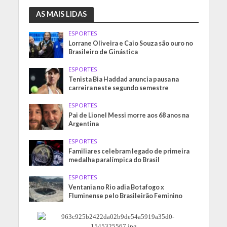
AS MAIS LIDAS
ESPORTES
Lorrane Oliveira e Caio Souza são ouro no
Brasileiro de Ginástica
ESPORTES
Tenista Bia Haddad anuncia pausa na
carreira neste segundo semestre
ESPORTES
Pai de Lionel Messi morre aos 68 anos na
Argentina
ESPORTES
Familiares celebram legado de primeira
medalha paralímpica do Brasil
ESPORTES
Ventania no Rio adia Botafogo x
Fluminense pelo Brasileirão Feminino