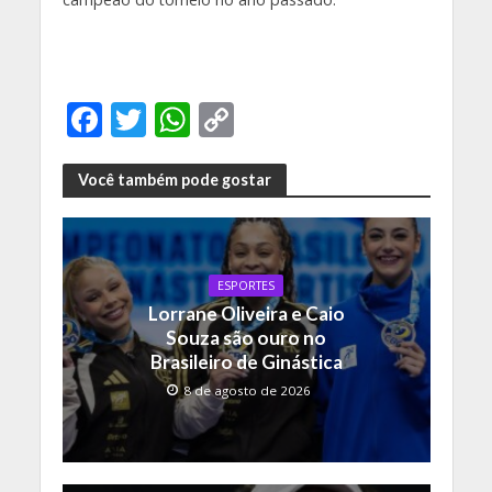
F
T
W
C
ac
w
h
o
e
itt
at
p
Você também pode gostar
b
er
s
y
o
A
Li
o
p
n
ESPORTES
Lorrane Oliveira e Caio
k
p
k
Souza são ouro no
Brasileiro de Ginástica
8 de agosto de 2026