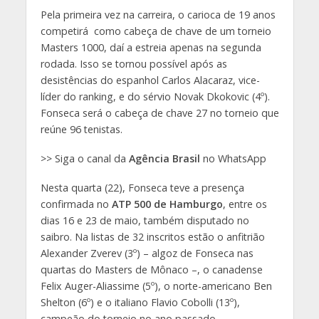
Pela primeira vez na carreira, o carioca de 19 anos
competirá como cabeça de chave de um torneio
Masters 1000, daí a estreia apenas na segunda
rodada. Isso se tornou possível após as
desistências do espanhol Carlos Alacaraz, vice-
líder do ranking, e do sérvio Novak Dkokovic (4º).
Fonseca será o cabeça de chave 27 no torneio que
reúne 96 tenistas.
>> Siga o canal da
Agência Brasil
no WhatsApp
Nesta quarta (22), Fonseca teve a presença
confirmada no
ATP 500 de Hamburgo
, entre os
dias 16 e 23 de maio, também disputado no
saibro. Na listas de 32 inscritos estão o anfitrião
Alexander Zverev (3º) – algoz de Fonseca nas
quartas do Masters de Mônaco –, o canadense
Felix Auger-Aliassime (5º), o norte-americano Ben
Shelton (6º) e o italiano Flavio Cobolli (13º),
campeão do torneio no ano passado.