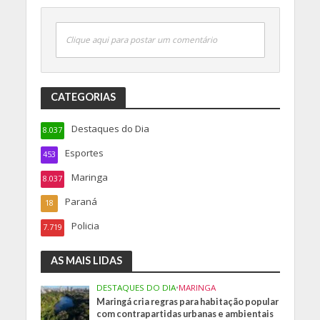
Clique aqui para postar um comentário
CATEGORIAS
Destaques do Dia
8.037
Esportes
453
Maringa
8.037
Paraná
18
Policia
7.719
AS MAIS LIDAS
DESTAQUES DO DIA
•
MARINGA
Maringá cria regras para habitação popular
com contrapartidas urbanas e ambientais