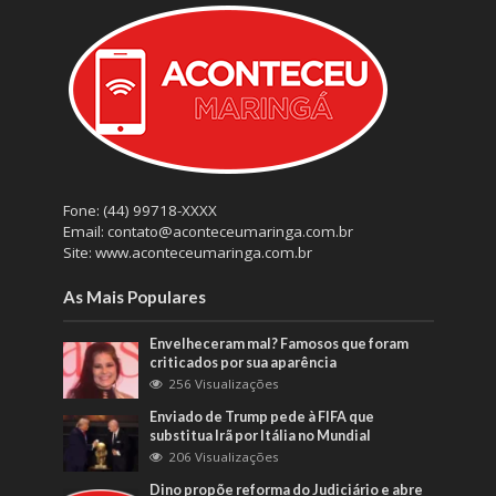
Fone: (44) 99718-XXXX
Email: contato@aconteceumaringa.com.br
Site: www.aconteceumaringa.com.br
As Mais Populares
Envelheceram mal? Famosos que foram
criticados por sua aparência
256 Visualizações
Enviado de Trump pede à FIFA que
substitua Irã por Itália no Mundial
206 Visualizações
Dino propõe reforma do Judiciário e abre