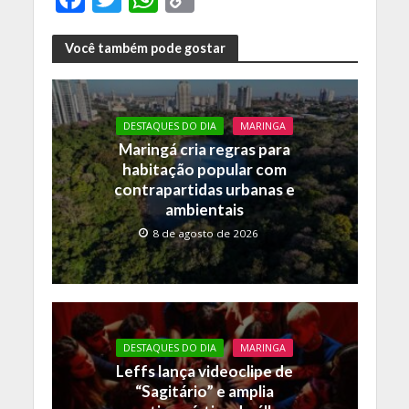
ac
w
h
o
e
itt
at
p
Você também pode gostar
b
er
s
y
o
A
Li
DESTAQUES DO DIA
MARINGA
o
p
n
Maringá cria regras para
k
p
k
habitação popular com
contrapartidas urbanas e
ambientais
8 de agosto de 2026
DESTAQUES DO DIA
MARINGA
Leffs lança videoclipe de
“Sagitário” e amplia