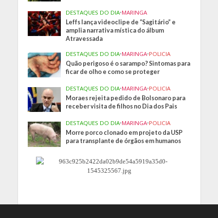
DESTAQUES DO DIA
•
MARINGA
Leffs lança videoclipe de “Sagitário” e
amplia narrativa mística do álbum
Atravessada
DESTAQUES DO DIA
•
MARINGA
•
POLICIA
Quão perigoso é o sarampo? Sintomas para
ficar de olho e como se proteger
DESTAQUES DO DIA
•
MARINGA
•
POLICIA
Moraes rejeita pedido de Bolsonaro para
receber visita de filhos no Dia dos Pais
DESTAQUES DO DIA
•
MARINGA
•
POLICIA
Morre porco clonado em projeto da USP
para transplante de órgãos em humanos