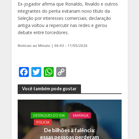
Ex-jogador afirma que Ronaldo, Rivaldo e outros
integrantes do penta evitariam novo título da
Seleção por interesses comerciais; declaração
antiga voltou a repercutir nas redes e gerou
debate entre torcedores.
Notícias ao Minuto | 06:43 – 11/05/2026
F
T
W
C
ac
w
h
o
e
itt
at
p
Você também pode gostar
b
er
s
y
o
A
Li
DESTAQUES DO DIA
MARINGA
o
p
n
POLICIA
k
p
k
De bilhões à falência:
essas pessoas perderam