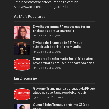
Email: contato@aconteceumaringa.com.br
Site: www.aconteceumaringa.com.br
As Mais Populares
Envelheceram mal? Famosos que foram
criticados por sua aparência
256 Visualizações
Enviado de Trump pede à FIFA que
substitua Irã por Itália no Mundial
206 Visualizações
Dino propõe reforma do Judiciário e abre
novo embate com Fachin por agenda ética
199 Visualizações
Em Discussão
Governo Trump manda delegado da PF que
atuou no caso Ramagem deixar o país
Adicionar Comentário
Quem é John Ternus, o próximo CEO da
Apple