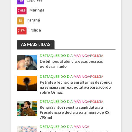
450
Maringa
7.988
Paraná
18
Policia
7.674
AS MAIS LIDAS
DESTAQUES DO DIA
•
MARINGA
•
POLICIA
De bilhões à falência: essas pessoas
perderam tudo
DESTAQUES DO DIA
•
MARINGA
•
POLICIA
Petróleo fecha dia em alta mas despenca
na semana com expectativa para acordo
sobre Ormuz
DESTAQUES DO DIA
•
MARINGA
•
POLICIA
Renan Santos registra candidatura à
Presidência e declara patrimônio de R$
795 mil
DESTAQUES DO DIA
•
MARINGA