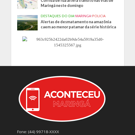
Corrida de rua altera transito nas vias de
Maringá neste domingo
DESTAQUES DO DIA
•
MARINGA
•
POLICIA
Alertas de desmatamento na amazônia
caem ao menor patamar da série histórica
Fone: (44) 99718-XXXX