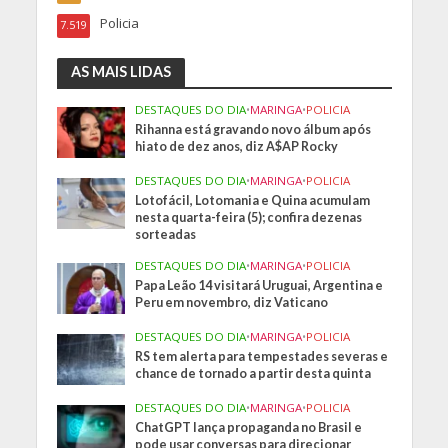
Policia
7.519
AS MAIS LIDAS
DESTAQUES DO DIA
•
MARINGA
•
POLICIA
Rihanna está gravando novo álbum após
hiato de dez anos, diz A$AP Rocky
DESTAQUES DO DIA
•
MARINGA
•
POLICIA
Lotofácil, Lotomania e Quina acumulam
nesta quarta-feira (5); confira dezenas
sorteadas
DESTAQUES DO DIA
•
MARINGA
•
POLICIA
Papa Leão 14 visitará Uruguai, Argentina e
Peru em novembro, diz Vaticano
DESTAQUES DO DIA
•
MARINGA
•
POLICIA
RS tem alerta para tempestades severas e
chance de tornado a partir desta quinta
DESTAQUES DO DIA
•
MARINGA
•
POLICIA
ChatGPT lança propaganda no Brasil e
pode usar conversas para direcionar