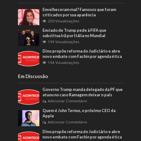
Envelheceram mal? Famosos que foram
criticados por sua aparência
250 Visualizações
Enviado de Trump pede à FIFA que
substitua Irã por Itália no Mundial
199 Visualizações
Dino propõe reforma do Judiciário e abre
novo embate com Fachin por agenda ética
194 Visualizações
Em Discussão
Governo Trump manda delegado da PF que
atuou no caso Ramagem deixar o país
Adicionar Comentário
Quem é John Ternus, o próximo CEO da
Apple
Adicionar Comentário
Dino propõe reforma do Judiciário e abre
novo embate com Fachin por agenda ética