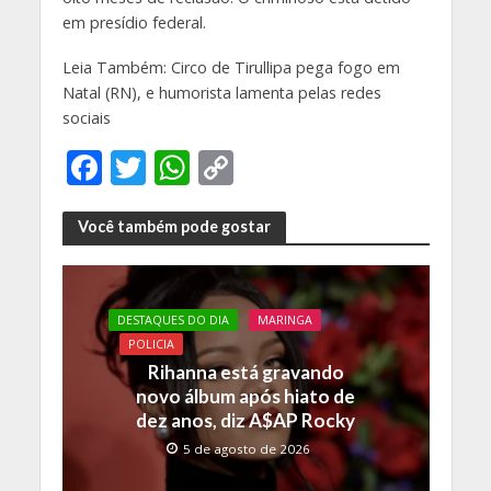
em presídio federal.
Leia Também: Circo de Tirullipa pega fogo em
Natal (RN), e humorista lamenta pelas redes
sociais
F
T
W
C
ac
w
h
o
e
itt
at
p
Você também pode gostar
b
er
s
y
o
A
Li
DESTAQUES DO DIA
MARINGA
o
p
n
POLICIA
k
p
k
Rihanna está gravando
novo álbum após hiato de
dez anos, diz A$AP Rocky
5 de agosto de 2026