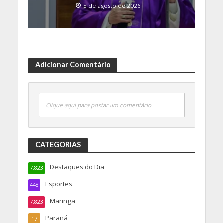
5 de agosto de 2026
Adicionar Comentário
Clique aqui para postar um comentário
CATEGORIAS
Destaques do Dia
7.823
Esportes
448
Maringa
7.823
Paraná
17