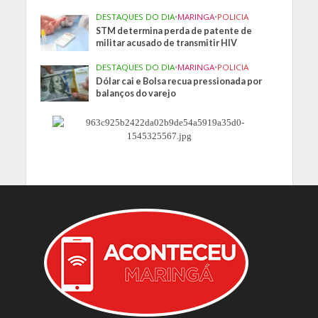
DESTAQUES DO DIA
•
MARINGA
•
POLICIA
STM determina perda de patente de
militar acusado de transmitir HIV
DESTAQUES DO DIA
•
MARINGA
•
POLICIA
Dólar cai e Bolsa recua pressionada por
balanços do varejo