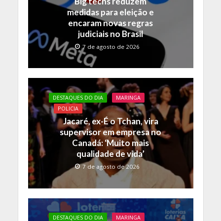
Big techs reduzem
k
p
k
medidas para eleição e
encaram novas regras
judiciais no Brasil
7 de agosto de 2026
DESTAQUES DO DIA
MARINGA
POLICIA
Jacaré, ex-É o Tchan, vira
supervisor em empresa no
Canadá: ‘Muito mais
qualidade de vida’
7 de agosto de 2026
DESTAQUES DO DIA
MARINGA