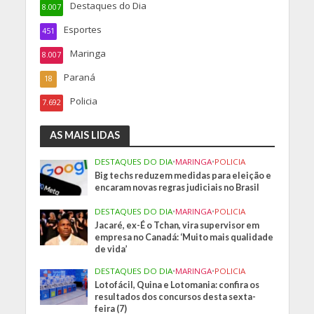
Destaques do Dia
8.007
Esportes
451
Maringa
8.007
Paraná
18
Policia
7.692
AS MAIS LIDAS
DESTAQUES DO DIA
•
MARINGA
•
POLICIA
Big techs reduzem medidas para eleição e
encaram novas regras judiciais no Brasil
DESTAQUES DO DIA
•
MARINGA
•
POLICIA
Jacaré, ex-É o Tchan, vira supervisor em
empresa no Canadá: ‘Muito mais qualidade
de vida’
DESTAQUES DO DIA
•
MARINGA
•
POLICIA
Lotofácil, Quina e Lotomania: confira os
resultados dos concursos desta sexta-
feira (7)