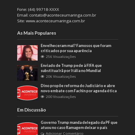
Fone: (44) 99718-XXXX
Email: contato@aconteceumaringa.com.br
Site: www.aconteceumaringa.com.br
As Mais Populares
Envelheceram mal? Famosos que foram
criticados por sua aparência
256 Visualizações
Enviado de Trump pede à FIFA que
substitua Irã por Itália no Mundial
206 Visualizações
Dino propõe reforma do Judiciário e abre
novo embate com Fachin por agenda ética
200 Visualizações
Em Discussão
Governo Trump manda delegado da PF que
atuou no caso Ramagem deixar o país
Adicionar Comentário