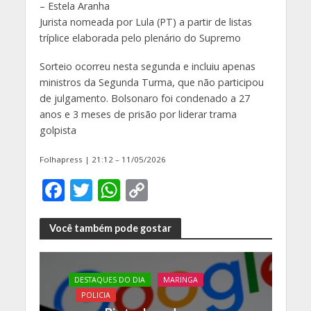
– Estela Aranha
Jurista nomeada por Lula (PT) a partir de listas
tríplice elaborada pelo plenário do Supremo
Sorteio ocorreu nesta segunda e incluiu apenas
ministros da Segunda Turma, que não participou
de julgamento. Bolsonaro foi condenado a 27
anos e 3 meses de prisão por liderar trama
golpista
Folhapress | 21:12 – 11/05/2026
F
T
W
C
ac
w
h
o
e
itt
at
p
Você também pode gostar
b
er
s
y
o
A
Li
DESTAQUES DO DIA
MARINGA
o
p
n
POLICIA