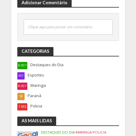
Adicionar Comentário
Clique aqui para postar um comentário
CATEGORIAS
Destaques do Dia
8.007
Esportes
451
Maringa
8.007
Paraná
18
Policia
7.692
AS MAIS LIDAS
DESTAQUES DO DIA
•
MARINGA
•
POLICIA