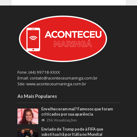
Fone: (44) 99718-XXXX
Email: contato@aconteceumaringa.com.br
Site: www.aconteceumaringa.com.br
As Mais Populares
Envelheceram mal? Famosos que foram
criticados por sua aparência
256 Visualizações
Enviado de Trump pede à FIFA que
substitua Irã por Itália no Mundial