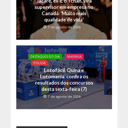
Jacaré, ex-É o Tchan, vira
supervisor em empresa no
Canadá: ‘Muito mais
qualidade de vida’
7 de agosto de 2026
DESTAQUES DO DIA
MARINGA
POLICIA
Lotofácil, Quina e
Lotomania: confira os
resultados dos concursos
desta sexta-feira (7)
7 de agosto de 2026