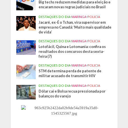
Big techs reduzem medidas para eleição e
encaram novas regras judiciais no Brasil
DESTAQUES DO DIA
•
MARINGA
•
POLICIA
Jacaré, ex-É o Tchan, vira supervisor em
empresa no Canadá: ‘Muito mais qualidade
de vida’
DESTAQUES DO DIA
•
MARINGA
•
POLICIA
Lotofácil, Quina e Lotomania: confira os
resultados dos concursos desta sexta-
feira (7)
DESTAQUES DO DIA
•
MARINGA
•
POLICIA
STM determina perda de patente de
militar acusado de transmitir HIV
DESTAQUES DO DIA
•
MARINGA
•
POLICIA
Dólar cai e Bolsa recua pressionada por
balanços do varejo