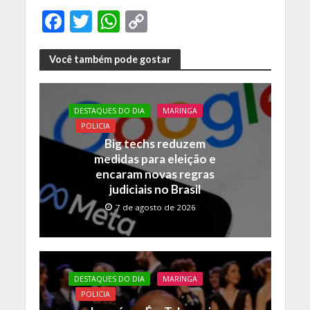
F
T
W
C
ac
w
h
o
e
itt
at
p
Você também pode gostar
b
er
s
y
o
A
Li
DESTAQUES DO DIA
MARINGA
o
p
n
POLICIA
Big techs reduzem
k
p
k
medidas para eleição e
encaram novas regras
judiciais no Brasil
7 de agosto de 2026
DESTAQUES DO DIA
MARINGA
POLICIA