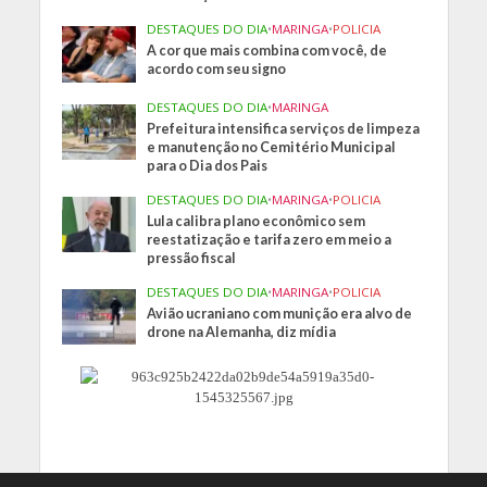
DESTAQUES DO DIA
•
MARINGA
•
POLICIA
A cor que mais combina com você, de
acordo com seu signo
DESTAQUES DO DIA
•
MARINGA
Prefeitura intensifica serviços de limpeza
e manutenção no Cemitério Municipal
para o Dia dos Pais
DESTAQUES DO DIA
•
MARINGA
•
POLICIA
Lula calibra plano econômico sem
reestatização e tarifa zero em meio a
pressão fiscal
DESTAQUES DO DIA
•
MARINGA
•
POLICIA
Avião ucraniano com munição era alvo de
drone na Alemanha, diz mídia