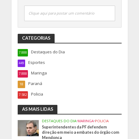
Clique aqui para postar um comentário
CATEGORIAS
Destaques do Dia
7.888
Esportes
449
Maringa
7.888
Paraná
18
Policia
7.582
AS MAIS LIDAS
DESTAQUES DO DIA
•
MARINGA
•
POLICIA
Superintendentes da PF defendem
direção em meio a embates do órgão com
Mendonça