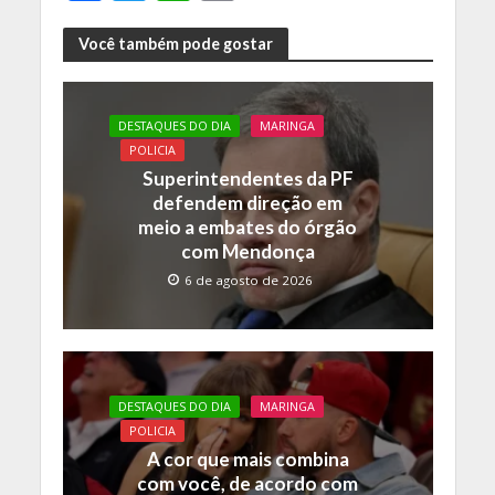
ac
w
h
o
e
itt
at
p
Você também pode gostar
b
er
s
y
o
A
Li
DESTAQUES DO DIA
MARINGA
o
p
n
POLICIA
Superintendentes da PF
k
p
k
defendem direção em
meio a embates do órgão
com Mendonça
6 de agosto de 2026
DESTAQUES DO DIA
MARINGA
POLICIA
A cor que mais combina
com você, de acordo com